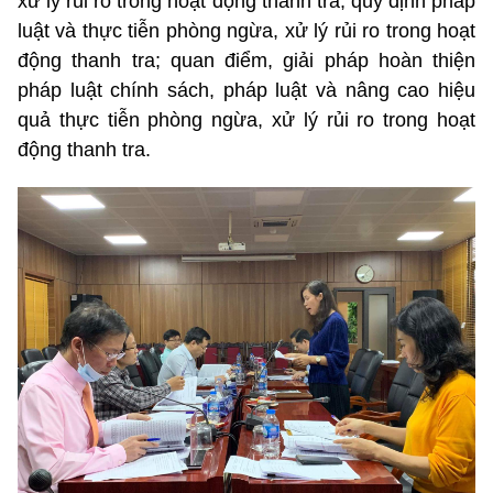
xử lý rủi ro trong hoạt động thanh tra; quy định pháp
luật và thực tiễn phòng ngừa, xử lý rủi ro trong hoạt
động thanh tra; quan điểm, giải pháp hoàn thiện
pháp luật chính sách, pháp luật và nâng cao hiệu
quả thực tiễn phòng ngừa, xử lý rủi ro trong hoạt
động thanh tra.