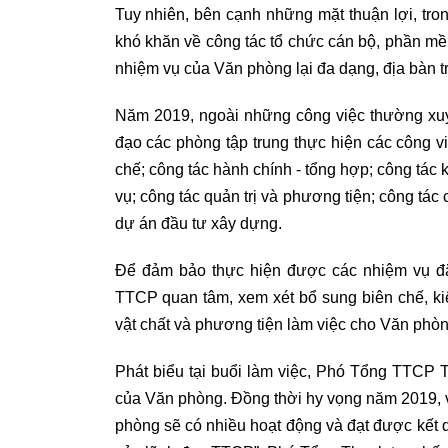
Tuy nhiên, bên cạnh những mặt thuận lợi, tro
khó khăn về công tác tổ chức cán bộ, phần mềm
nhiệm vụ của Văn phòng lại đa dạng, địa bàn trả
Năm 2019, ngoài những công việc thường xuy
đạo các phòng tập trung thực hiện các công v
chế; công tác hành chính - tổng hợp; công tác k
vụ; công tác quản trị và phương tiện; công tá
dự án đầu tư xây dựng.
Để đảm bảo thực hiện được các nhiệm vụ đặ
TTCP quan tâm, xem xét bổ sung biên chế, kiệ
vật chất và phương tiện làm việc cho Văn phòn
Phát biểu tại buổi làm việc, Phó Tổng TTCP
của Văn phòng. Đồng thời hy vọng năm 2019, với
phòng sẽ có nhiều hoạt động và đạt được kết