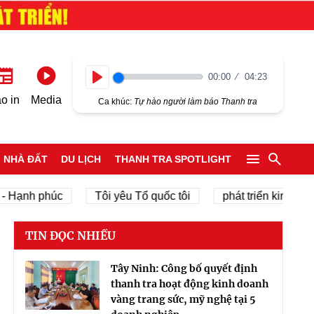
00:00
04:23
Play
o in
Media
Ca khúc:
Tự hào người làm báo Thanh tra
NHÀ ĐẤT
DU LỊCH
THANH TRA SPOTLIGHT
h phúc
Tôi yêu Tổ quốc tôi
phát triển kinh tế tư nhân
TIN ĐỌC NHIỀU
Tây Ninh: Công bố quyết định
thanh tra hoạt động kinh doanh
vàng trang sức, mỹ nghệ tại 5