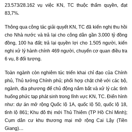
23.573/28.162 vụ việc KN, TC thuộc thẩm quyền, đạt
83,7%.
Thông qua công tác giải quyết KN, TC đã kiến nghị thu hồi
cho Nhà nước và trả lại cho công dân gần 3.000 tỷ đồng
đồng, 100 ha đất; trả lại quyền lợi cho 1.505 người, kiến
nghị xử lý hành chính 469 người, chuyển cơ quan điều tra
6 vụ, 8 đối tượng.
Toàn ngành còn nghiêm túc triển khai chỉ đạo của Chính
phủ, Thủ tướng Chính phủ; phối hợp chặt chẽ với các bộ,
ngành, địa phương để chủ động nắm bắt và xử lý các tình
huống phức tạp phát sinh trong lĩnh vực KN, TC. Điển hình
như: dự án mở rộng Quốc lộ 1A, quốc lộ 50, quốc lộ 18,
tỉnh lộ 861; Khu đô thị mới Thủ Thiêm (TP Hồ Chí Minh);
Cụm dân cư khu thương mại mở rộng Cai Lậy (Tiền
Giang)…