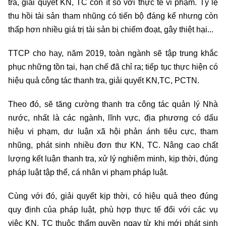
tra, giải quyết KN, TC còn ít so với thực tế vi phạm. Tỷ lệ
thu hồi tài sản tham nhũng có tiến bộ đáng kể nhưng còn
thấp hơn nhiều giá trị tài sản bị chiếm đoạt, gây thiệt hại...
TTCP cho hay, năm 2019, toàn ngành sẽ tập trung khắc
phục những tồn tại, hạn chế đã chỉ ra; tiếp tục thực hiện có
hiệu quả công tác thanh tra, giải quyết KN,TC, PCTN.
Theo đó, sẽ tăng cường thanh tra công tác quản lý Nhà
nước, nhất là các ngành, lĩnh vực, địa phương có dấu
hiệu vi phạm, dư luận xã hội phản ánh tiêu cực, tham
nhũng, phát sinh nhiều đơn thư KN, TC. Nâng cao chất
lượng kết luận thanh tra, xử lý nghiêm minh, kịp thời, đúng
pháp luật tập thể, cá nhân vi phạm pháp luật.
Cùng với đó, giải quyết kịp thời, có hiệu quả theo đúng
quy định của pháp luật, phù hợp thực tế đối với các vụ
việc KN, TC thuộc thẩm quyền ngay từ khi mới phát sinh