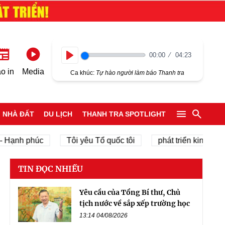
00:00
04:23
Play
o in
Media
Ca khúc:
Tự hào người làm báo Thanh tra
NHÀ ĐẤT
DU LỊCH
THANH TRA SPOTLIGHT
nh phúc
Tôi yêu Tổ quốc tôi
phát triển kinh tế tư nhâ
TIN ĐỌC NHIỀU
Yêu cầu của Tổng Bí thư, Chủ
tịch nước về sắp xếp trường học
13:14 04/08/2026