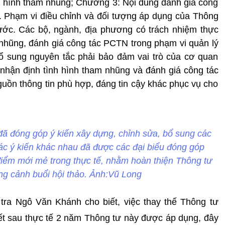
h hình tham nhũng; Chương 3: Nội dung đánh giá công
 Phạm vi điều chỉnh và đối tượng áp dụng của Thông
ước. Các bộ, ngành, địa phương có trách nhiệm thực
m nhũng, đánh giá công tác PCTN trong phạm vi quản lý
 sung nguyên tắc phải bảo đảm vai trò của cơ quan
 nhận định tình hình tham nhũng và đánh giá công tác
uồn thông tin phù hợp, đáng tin cậy khác phục vụ cho
 đã đóng góp ý kiến xây dựng, chỉnh sửa, bổ sung các
các ý kiến khác nhau đã được các đại biểu đóng góp
u điểm mới mẻ trong thực tế, nhằm hoàn thiện Thông tư
ng cảnh buổi hội thảo. Ảnh:Vũ Long
 tra Ngô Văn Khánh cho biết, việc thay thế Thông tư
ết sau thực tế 2 năm Thông tư này được áp dụng, đây