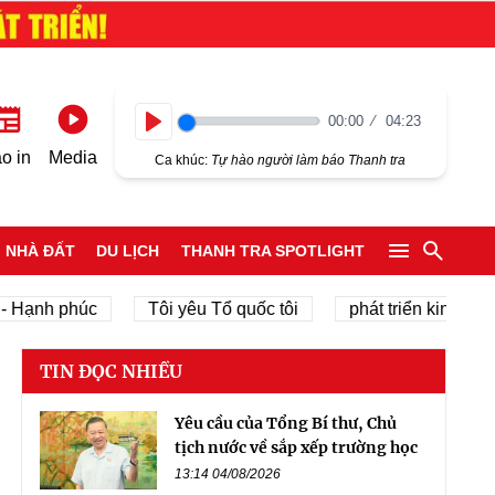
00:00
04:23
Play
o in
Media
Ca khúc:
Tự hào người làm báo Thanh tra
NHÀ ĐẤT
DU LỊCH
THANH TRA SPOTLIGHT
 phúc
Tôi yêu Tổ quốc tôi
phát triển kinh tế tư nhân
TIN ĐỌC NHIỀU
Yêu cầu của Tổng Bí thư, Chủ
tịch nước về sắp xếp trường học
13:14 04/08/2026