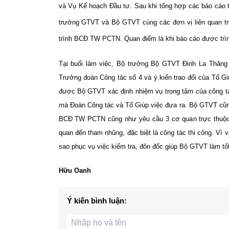
và Vụ Kế hoạch Đầu tư. Sau khi tổng hợp các báo cáo 
trưởng GTVT và Bộ GTVT cùng các đơn vị liên quan trê
trình BCĐ TW PCTN. Quan điểm là khi báo cáo được trì
Tại buổi làm việc, Bộ trưởng Bộ GTVT Đinh La Thăng
Trưởng đoàn Công tác số 4 và ý kiến trao đổi của Tổ 
được Bộ GTVT xác định nhiệm vụ trọng tâm của công tá
mà Đoàn Công tác và Tổ Giúp việc đưa ra. Bộ GTVT cũn
BCĐ TW PCTN cũng như yêu cầu 3 cơ quan trực thuộc ng
quan đến tham nhũng, đặc biệt là công tác thi công. V
sao phục vụ việc kiểm tra, đôn đốc giúp Bộ GTVT làm t
Hữu Oanh
Ý kiến bình luận: