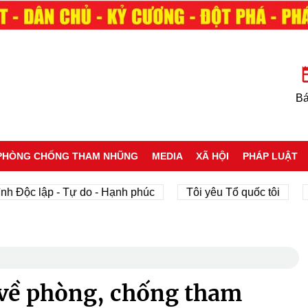
Bá
PHÒNG CHỐNG THAM NHŨNG
MEDIA
XÃ HỘI
PHÁP LUẬT
c lập - Tự do - Hạnh phúc
Tôi yêu Tổ quốc tôi
phát 
 về phòng, chống tham