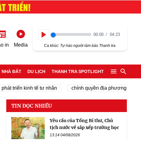
00:00
04:23
Play
o in
Media
Ca khúc:
Tự hào người làm báo Thanh tra
NHÀ ĐẤT
DU LỊCH
THANH TRA SPOTLIGHT
triển kinh tế tư nhân
chính quyền địa phương 2 cấp
TIN ĐỌC NHIỀU
Yêu cầu của Tổng Bí thư, Chủ
tịch nước về sắp xếp trường học
13:14 04/08/2026