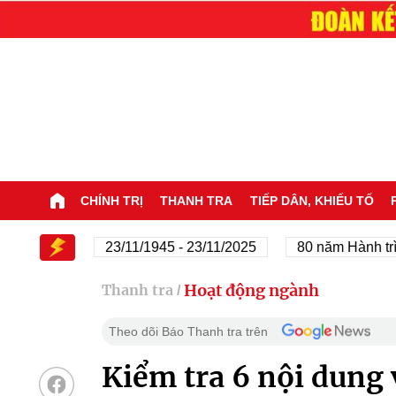
CHÍNH TRỊ
THANH TRA
TIẾP DÂN, KHIẾU TỐ
 Đảng
23/11/1945 - 23/11/2025
80 năm Hành trình Độ
Hoạt động ngành
Thanh tra
/
Theo dõi Báo Thanh tra trên
Kiểm tra 6 nội dung