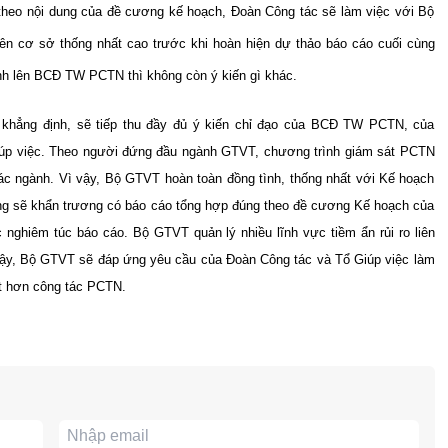
theo nội dung của đề cương kế hoạch, Đoàn Công tác sẽ làm việc với Bộ
n cơ sở thống nhất cao trước khi hoàn hiện dự thảo báo cáo cuối cùng
nh lên BCĐ TW PCTN thì không còn ý kiến gì khác.
 khẳng định, sẽ tiếp thu đầy đủ ý kiến chỉ đạo của BCĐ TW PCTN, của
Giúp việc. Theo người đứng đầu ngành GTVT, chương trình giám sát PCTN
c ngành. Vì vậy, Bộ GTVT hoàn toàn đồng tình, thống nhất với Kế hoạch
g sẽ khẩn trương có báo cáo tổng hợp đúng theo đề cương Kế hoạch của
hiêm túc báo cáo. Bộ GTVT quản lý nhiều lĩnh vực tiềm ẩn rủi ro liên
ì vậy, Bộ GTVT sẽ đáp ứng yêu cầu của Đoàn Công tác và Tổ Giúp việc làm
ốt hơn công tác PCTN.