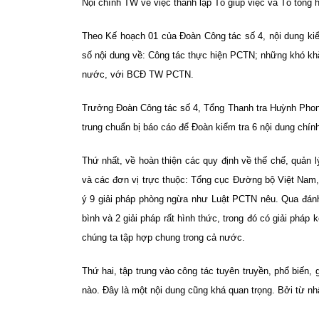
Nội chính TW về việc thành lập Tổ giúp việc và Tổ tổng
Theo Kế hoạch 01 của Đoàn Công tác số 4, nội dung kiể
số nội dung về: Công tác thực hiện PCTN; những khó kh
nước, với BCĐ TW PCTN.
Trưởng Đoàn Công tác số 4, Tổng Thanh tra Huỳnh Phon
trung chuẩn bị báo cáo để Đoàn kiểm tra 6 nội dung chính
Thứ nhất, về hoàn thiện các quy định về thế chế, quản
và các đơn vị trực thuộc: Tổng cục Đường bộ Việt Nam
ý 9 giải pháp phòng ngừa như Luật PCTN nêu. Qua đánh 
bình và 2 giải pháp rất hình thức, trong đó có giải pháp 
chúng ta tập hợp chung trong cả nước.
Thứ hai, tập trung vào công tác tuyên truyền, phổ biến,
nào. Đây là một nội dung cũng khá quan trọng. Bởi từ n