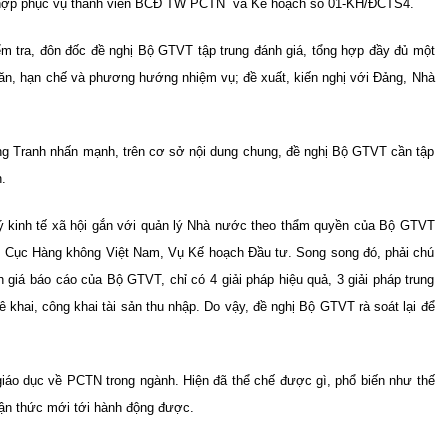
 hợp phục vụ thành viên BCĐ
TW
PCTN và Kế hoạch số 01-KH/ĐCTS4.
m tra, đôn đốc đề nghị Bộ GTVT tập trung đánh giá, tổng hợp đầy đủ một
ăn, hạn chế và phương hướng nhiệm vụ; đề xuất, kiến nghị với Đảng, Nhà
g Tranh nhấn mạnh, trên cơ sở nội dung chung, đề nghị Bộ GTVT cần tập
.
 lý kinh tế xã hội gắn với quản lý Nhà nước theo thẩm quyền của Bộ GTVT
, Cục Hàng không Việt Nam, Vụ Kế hoạch Đầu tư. Song song đó, phải chú
giá báo cáo của Bộ GTVT, chỉ có 4 giải pháp hiệu quả, 3 giải pháp trung
kê khai, công khai tài sản thu nhập. Do vậy, đề nghị Bộ GTVT rà soát lại để
 giáo dục về PCTN trong ngành. Hiện đã thể chế được gì, phổ biến như thế
hận thức mới tới hành động được.