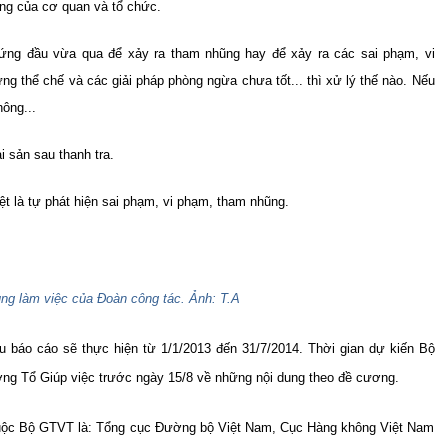
ộng của cơ quan và tổ chức.
đứng đầu vừa qua để xảy ra tham nhũng hay để xảy ra các sai phạm, vi
ựng thể chế và các giải pháp phòng ngừa chưa tốt... thì xử lý thế nào. Nếu
hông...
i sản sau thanh tra.
iệt là tự phát hiện sai phạm, vi phạm, tham nhũng.
ng làm việc của Đoàn công tác. Ảnh: T.A
u báo cáo sẽ thực hiện từ 1/1/2013 đến 31/7/2014.
Thời gian dự kiến Bộ
ng Tổ Giúp việc trước ngày 15/8 về những nội dung theo đề cương.
 thuộc Bộ GTVT là: Tổng cục Đường bộ Việt Nam, Cục Hàng không Việt Nam