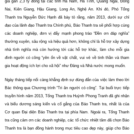
giá gần 2,3 tỷ đồng tại các tỉnh Hà Nam, Hà Tĩnh, Quảng Ngãi, Đồng
Nai, Kiên Giang, Hậu Giang, Long An, Nghệ An. Khi đó, Phó Tổng
Thanh tra Nguyễn Đức Hạnh đã bày tỏ rằng, năm 2013, dưới sự chỉ
đạo của lãnh đạo Thanh tra Chính phủ, Báo Thanh tra sẽ phối hợp cùng
các doanh nghiệp, đơn vị đẩy mạnh phong trào “Đền ơn đáp nghĩa”
thường xuyên, sâu rộng và hiệu quả hơn, không chỉ là hỗ trợ xây dựng
nhà tình nghĩa mà còn hướng tới các hỗ trợ khác, làm cho mỗi gia
đình người có công “yên ổn về vật chất, vui vẻ về tinh thần và tham
gia hoạt động ích lợi cho xã hội” như Đảng và Nhà nước mong muốn.
Ngày tháng tiếp nối càng khẳng định sự đúng đắn của việc làm theo lời
Bác thông qua Chương trình “Tri ân người có công”. Tại buổi trực tiếp
truyền hình năm 2013, Tổng Thanh tra Huỳnh Phong Tranh đã ghi nhận
và biểu dương sáng kiến và cố gắng của Báo Thanh tra, nhất là của
Cơ quan Đại diện Báo Thanh tra tại phía Nam. Ngoài ra, Tổng Thanh
tra cũng cảm ơn các doanh nghiệp, các tổ chức nhiệt tâm đã chọn Báo
Thanh tra là bạn đồng hành trong mục tiêu cao đẹp này, giúp cho Báo