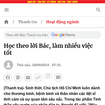
/
/
Thanh tra
Hoạt động ngành
Theo dõi Báo Thanh tra trên
Học theo lời Bác, làm nhiều việc
tốt
Thứ sáu, 16/05/2014 - 07:31
(Thanh tra)- Sinh thời, Chủ tịch Hồ Chí Minh luôn dành
cho thương binh, bệnh binh và thân nhân các liệt sĩ
tình cảm và sự quan tâm sâu sắc. Trong tác phẩm Tinh
thần yêu nước của nhân dân ta, Người đã viết: “Máu