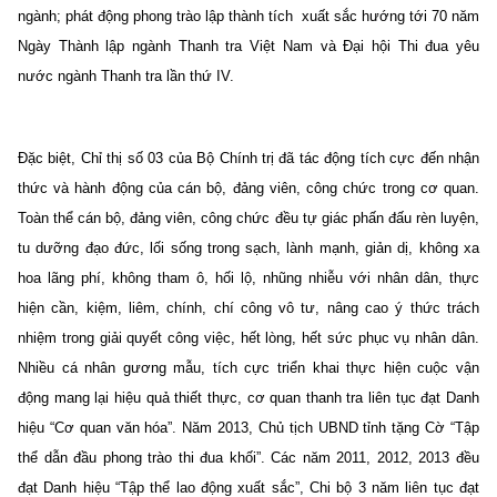
ngành; phát động phong trào lập thành tích xuất sắc hướng tới 70 năm
Ngày Thành lập ngành Thanh tra Việt Nam và Đại hội Thi đua yêu
nước ngành Thanh tra lần thứ IV.
Đặc biệt, Chỉ thị số 03 của Bộ Chính trị đã tác động tích cực đến nhận
thức và hành động của cán bộ, đảng viên, công chức trong cơ quan.
Toàn thể cán bộ, đảng viên, công chức đều tự giác phấn đấu rèn luyện,
tu dưỡng đạo đức, lối sống trong sạch, lành mạnh, giản dị, không xa
hoa lãng phí, không tham ô, hối lộ, nhũng nhiễu với nhân dân, thực
hiện cần, kiệm, liêm, chính, chí công vô tư, nâng cao ý thức trách
nhiệm trong giải quyết công việc, hết lòng, hết sức phục vụ nhân dân.
Nhiều cá nhân gương mẫu, tích cực triển khai thực hiện cuộc vận
động mang lại hiệu quả thiết thực, cơ quan thanh tra liên tục đạt Danh
hiệu “Cơ quan văn hóa”. Năm 2013, Chủ tịch UBND tỉnh tặng Cờ “Tập
thể dẫn đầu phong trào thi đua khối”. Các năm 2011, 2012, 2013 đều
đạt Danh hiệu “Tập thể lao động xuất sắc”, Chi bộ 3 năm liên tục đạt