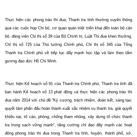
Thực hiện các phong trào thi đua, Thanh tra tỉnh thường xuyên thông
qua các cuộc họp Chi bộ, cơ quan quán triệt triển khai đến toàn bộ cán
bộ, đảng viên Chỉ thị số 39 của Bộ Chính trị, Luật Thi đua khen thưởng,
Chỉ thị số 725 của Thủ tướng Chính phủ, Chỉ thị số 345 của Tổng
Thanh tra Chính phủ về tiếp tục đẩy mạnh học tập và làm theo tấm
gương đạo đức Hồ Chí Minh.
Thực hiện Kế hoạch số 91 của Thanh tra Chính phủ, Thanh tra tỉnh đã
ban hành Kế hoạch số 13 phát động và thực hiện các phong trào thi
đua năm 2014 với chủ đề “Kỷ cương, trách nhiệm, đoàn kết, sáng tạo;
quyết tâm phấn đấu hoàn thành xuất sắc nhiệm vụ thanh tra, giải quyết
khiếu nại, tố cáo, phòng, chống tham nhũng, xây dựng tổ chức thanh
tra trong sạch vững mạnh”, tăng cường chỉ đạo đẩy mạnh các hoạt
động phong trào thi đua trong Thanh tra tỉnh, huyện, thành phố, sở,