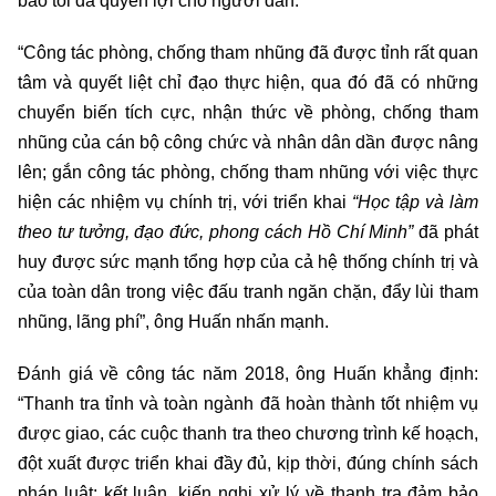
bảo tối đa quyền lợi cho người dân.
“Công tác phòng, chống tham nhũng đã được tỉnh rất quan
tâm và quyết liệt chỉ đạo thực hiện, qua đó đã có những
chuyển biến tích cực, nhận thức về phòng, chống tham
nhũng của cán bộ công chức và nhân dân dần được nâng
lên; gắn công tác phòng, chống tham nhũng với việc thực
hiện các nhiệm vụ chính trị, với triển khai
“Học tập và làm
theo tư tưởng, đạo đức, phong cách Hồ Chí Minh”
đã phát
huy được sức mạnh tổng hợp của cả hệ thống chính trị và
của toàn dân trong việc đấu tranh ngăn chặn, đẩy lùi tham
nhũng, lãng phí”, ông Huấn nhấn mạnh.
Đánh giá về công tác năm 2018, ông Huấn khẳng định:
“Thanh tra tỉnh và toàn ngành đã hoàn thành tốt nhiệm vụ
được giao, các cuộc thanh tra theo chương trình kế hoạch,
đột xuất được triển khai đầy đủ, kịp thời, đúng chính sách
pháp luật; kết luận, kiến nghị xử lý về thanh tra đảm bảo