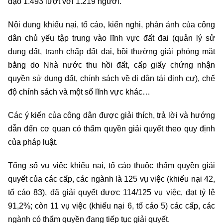
đạo 1.493 lượt với 1.219 người.
Nội dung khiếu nại, tố cáo, kiến nghị, phản ánh của công
dân chủ yếu tập trung vào lĩnh vực đất đai (quản lý sử
dụng đất, tranh chấp đất đai, bồi thường giải phóng mặt
bằng do Nhà nước thu hồi đất, cấp giấy chứng nhận
quyền sử dụng đất, chính sách về di dân tái định cư), chế
độ chính sách và một số lĩnh vực khác…
Các ý kiến của công dân được giải thích, trả lời và hướng
dẫn đến cơ quan có thẩm quyền giải quyết theo quy định
của pháp luật.
Tổng số vụ việc khiếu nại, tố cáo thuộc thẩm quyền giải
quyết của các cấp, các ngành là 125 vụ việc (khiếu nại 42,
tố cáo 83), đã giải quyết được 114/125 vụ việc, đạt tỷ lệ
91,2%; còn 11 vụ việc (khiếu nại 6, tố cáo 5) các cấp, các
ngành có thẩm quyền đang tiếp tục giải quyết.