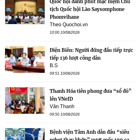
Quốc hội dành phút mặc niệm Chủ
tịch Quốc hội Lào Saysomphone
Phomvihane
Theo Quochoi.vn
10:00 10/08/2026
Điện Biên: Người đứng đầu tiếp trực
tiếp 136 lượt công dân
B.S
09:51 10/08/2026
Thanh Hóa tiên phong đưa “sổ đỏ”
lên VNeID
Văn Thanh
09:50 10/08/2026
Bệnh viện Tâm Anh dẫn đầu “siêu
robot thay khớp” vượt mốc 100 ca