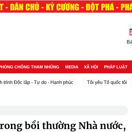
Bá
PHÒNG CHỐNG THAM NHŨNG
MEDIA
XÃ HỘI
PHÁP LUẬT
Độc lập - Tự do - Hạnh phúc
Tôi yêu Tổ quốc tôi
ph
rong bồi thường Nhà nước,