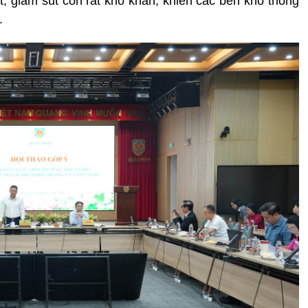
ất, giảm sút còn rất khó khăn, khiến các bên khó thống
.