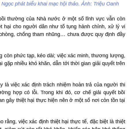
gọc phát biểu khai mạc hội thảo. Ảnh: Triệu Oanh
bồi thường của Nhà nước ở một số lĩnh vực vẫn còn
ệt hại cho người dân như tố tụng hành chính, xử lý vi
, phòng, chống tham nhũng… chưa được quy định đầy
ng còn phức tạp, kéo dài; việc xác minh, thương lượng,
 gặp nhiều khó khăn, dẫn tới thời gian giải quyết trên
là việc xác định trách nhiệm hoàn trả của người thi
ường hợp có lỗi. Trong khi đó, cơ chế giải quyết bồi
 gây thiệt hại thực hiện nên ở một số nơi còn tồn tại
ng, việc xác định thiệt hại thực tế, đặc biệt là thiệt