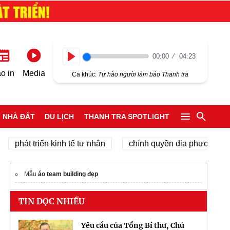
00:00
04:23
Play
o in
Media
Ca khúc:
Tự hào người làm báo Thanh tra
NHÀ ĐẤT
DU LỊCH
THANH TRA SPOTLIGHT
át triển kinh tế tư nhân
chính quyền địa phương 2 cấp
Mẫu
áo team building đẹp
TIN ĐỌC NHIỀU
Yêu cầu của Tổng Bí thư, Chủ