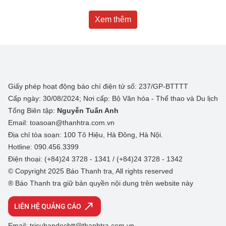
Xem thêm
Giấy phép hoạt động báo chí điện tử số: 237/GP-BTTTT
Cấp ngày: 30/08/2024; Nơi cấp: Bộ Văn hóa - Thể thao và Du lịch
Tổng Biên tập:
Nguyễn Tuấn Anh
Email: toasoan@thanhtra.com.vn
Địa chỉ tòa soạn: 100 Tô Hiệu, Hà Đông, Hà Nội.
Hotline: 090.456.3399
Điện thoại: (+84)24 3728 - 1341 / (+84)24 3728 - 1342
© Copyright 2025 Báo Thanh tra, All rights reserved
® Báo Thanh tra giữ bản quyền nội dung trên website này
LIÊN HỆ QUẢNG CÁO
Email: trisubandocbtt@thanhtra.com.vn