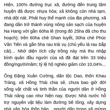
Hiện, 100% đường trục xã, đường đến trung tâm
huyện đã được nhựa hóa; xã không còn nhà tạm,
nhà dột nát. Phát huy thế mạnh của địa phương, xã
đang dần trở thành vùng nông sản sạch của huyện
Na Hang với gần 60ha lê (trong đó 25ha đã cho thu
hoạch); trên 60ha chè Shan tuyết, 30ha chè Phúc
Vân Tiên và gần 5ha rau trái vụ (chủ yếu là rau bắp
cải)… Nhờ diện tích cây trồng này mà thu nhập
bình quân đầu người của xã đã đạt trên 33 triệu
đồng/người/năm; tỷ lệ hộ nghèo giảm còn 10,04%...
Ông Đặng Xuân Cường, dân tộc Dao, thôn Khau
Tràng, xã Hồng Thái chia sẻ, chưa bao giờ đời
sống vật chất và tinh thần của người dân ở Hồng
Thái nâng cao như hiện nay. Được Nhà nước hỗ
trợ nguyên vật liệu làm đường bê tông, xây dựng
nhà văn hóa thôn bản... người dân trong xã mừng