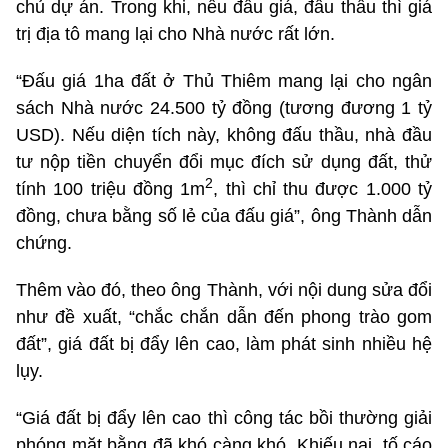
chủ dự án. Trong khi, nếu đấu giá, đấu thầu thì giá
trị địa tô mang lại cho Nhà nước rất lớn.
“Đấu giá 1ha đất ở Thủ Thiêm mang lại cho ngân
sách Nhà nước 24.500 tỷ đồng (tương đương 1 tỷ
USD). Nếu diện tích này, không đấu thầu, nhà đầu
tư nộp tiền chuyển đổi mục đích sử dụng đất, thử
2
tính 100 triệu đồng 1m
, thì chỉ thu được 1.000 tỷ
đồng, chưa bằng số lẻ của đấu giá”, ông Thành dẫn
chứng.
Thêm vào đó, theo ông Thành, với nội dung sửa đổi
như đề xuất, “chắc chắn dẫn đến phong trào gom
đất”, giá đất bị đẩy lên cao, làm phát sinh nhiều hệ
lụy.
“Giá đất bị đẩy lên cao thì công tác bồi thường giải
phóng mặt bằng đã khó càng khó. Khiếu nại, tố cáo