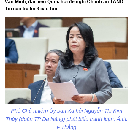
Văn Minh, đại biểu Quốc hội đề nghị Chánh án TAND
Tối cao trả lời 3 câu hỏi.
Phó Chủ nhiệm Ủy ban Xã hội Nguyễn Thị Kim
Thúy (đoàn TP Đà Nẵng) phát biểu tranh luận. Ảnh:
P.Thắng