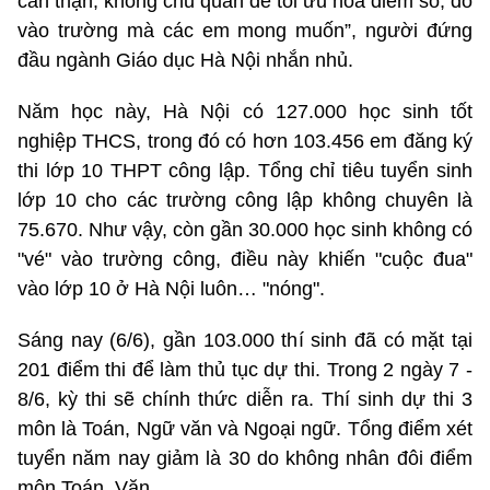
cẩn thận, không chủ quan để tối ưu hóa điểm số, đỗ
vào trường mà các em mong muốn”, người đứng
đầu ngành Giáo dục Hà Nội nhắn nhủ.
Năm học này, Hà Nội có 127.000 học sinh tốt
nghiệp THCS, trong đó có hơn 103.456 em đăng ký
thi lớp 10 THPT công lập. Tổng chỉ tiêu tuyển sinh
lớp 10 cho các trường công lập không chuyên là
75.670. Như vậy, còn gần 30.000 học sinh không có
"vé" vào trường công, điều này khiến "cuộc đua"
vào lớp 10 ở Hà Nội luôn… "nóng".
Sáng nay (6/6), gần 103.000 thí sinh đã có mặt tại
201 điểm thi để làm thủ tục dự thi. Trong 2 ngày 7 -
8/6, kỳ thi sẽ chính thức diễn ra. Thí sinh dự thi 3
môn là Toán, Ngữ văn và Ngoại ngữ. Tổng điểm xét
tuyển năm nay giảm là 30 do không nhân đôi điểm
môn Toán, Văn.