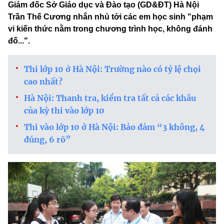
Giám đốc Sở Giáo dục và Đào tạo (GD&ĐT) Hà Nội
Trần Thế Cương nhắn nhủ tới các em học sinh "phạm
vi kiến thức nằm trong chương trình học, không đánh
đố...".
Thi lớp 10 ở Hà Nội: Trường nào có tỷ lệ chọi
cao nhất?
Hà Nội: Thanh tra, kiểm tra tất cả các khâu
của kỳ thi vào lớp 10
Thi vào lớp 10 ở Hà Nội: Bảo đảm “3 không, 4
đúng, 6 rõ”