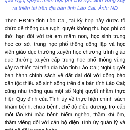
qua Nghị Quyết miễn học phí cho học sinh vùng xảy
ra thiên tai trên địa bàn tỉnh Lào Cai. Ảnh: ND
Theo HĐND tỉnh Lào Cai, tại kỳ họp này được tổ
chức để thông qua Nghị quyết không thu học phí có
thời hạn đối với trẻ em mầm non, học sinh trung
học cơ sở, trung học phổ thông công lập và học
viên giáo dục thường xuyên học chương trình giáo
dục thường xuyên cấp trung học phổ thông vùng
xảy ra thiên tai trên địa bàn tỉnh Lào Cai; Nghị quyết
ban hành chính sách về đất đai đối với đồng bào
dân tộc thiểu số sinh sống trên địa bàn tỉnh Lào Cai;
cũng như thông qua một số Nghị quyết nhằm thực
hiện Quy định của Tỉnh ủy về thực hiện chính sách
khám bệnh, chữa bệnh, chế độ điều dưỡng, trợ cấp
một lần khi mắc bệnh hiểm nghèo, thăm khi ốm,
thăm viếng đối với cán bộ diện Tỉnh ủy quản lý và