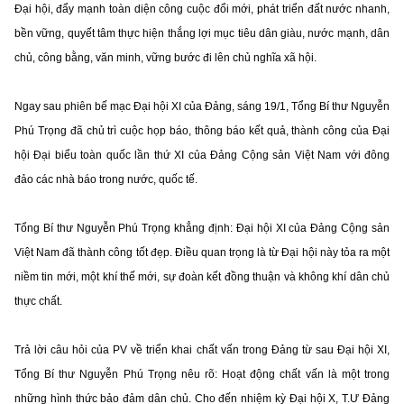
Đại hội, đẩy mạnh toàn diện công cuộc đổi mới, phát triển đất nước nhanh,
bền vững, quyết tâm thực hiện thắng lợi mục tiêu dân giàu, nước mạnh, dân
chủ, công bằng, văn minh, vững bước đi lên chủ nghĩa xã hội.
Ngay sau phiên bế mạc Đại hội XI của Đảng, sáng 19/1, Tổng Bí thư Nguyễn
Phú Trọng đã chủ trì cuộc họp báo, thông báo kết quả, thành công của Đại
hội Đại biểu toàn quốc lần thứ XI của Đảng Cộng sản Việt Nam với đông
đảo các nhà báo trong nước, quốc tế.
Tổng Bí thư Nguyễn Phú Trọng khẳng định: Đại hội XI của Đảng Cộng sản
Việt Nam đã thành công tốt đẹp. Điều quan trọng là từ Đại hội này tỏa ra một
niềm tin mới, một khí thế mới, sự đoàn kết đồng thuận và không khí dân chủ
thực chất.
Trả lời câu hỏi của PV về triển khai chất vấn trong Đảng từ sau Đại hội XI,
Tổng Bí thư Nguyễn Phú Trọng nêu rõ: Hoạt động chất vấn là một trong
những hình thức bảo đảm dân chủ. Cho đến nhiệm kỳ Đại hội X, T.Ư Đảng