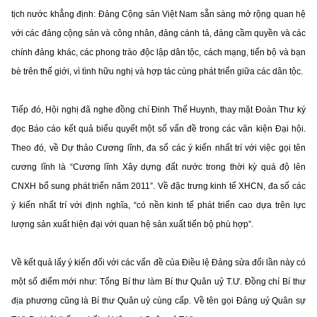
tịch nước khẳng định: Đảng Cộng sản Việt Nam sẵn sàng mở rộng quan hệ
với các đảng cộng sản và công nhân, đảng cánh tả, đảng cầm quyền và các
chính đảng khác, các phong trào độc lập dân tộc, cách mạng, tiến bộ và bạn
bè trên thế giới, vì tình hữu nghị và hợp tác cùng phát triển giữa các dân tộc.
Tiếp đó, Hội nghị đã nghe đồng chí Đinh Thế Huynh, thay mặt Đoàn Thư ký
đọc Báo cáo kết quả biểu quyết một số vấn đề trong các văn kiện Đại hội.
Theo đó, về Dự thảo Cương lĩnh, đa số các ý kiến nhất trí với việc gọi tên
cương lĩnh là “Cương lĩnh Xây dựng đất nước trong thời kỳ quá độ lên
CNXH bổ sung phát triển năm 2011”. Về đặc trưng kinh tế XHCN, đa số các
ý kiến nhất trí với định nghĩa, “có nền kinh tế phát triển cao dựa trên lực
lượng sản xuất hiện đại với quan hệ sản xuất tiến bộ phù hợp”.
Về kết quả lấy ý kiến đối với các vấn đề của Điều lệ Đảng sửa đổi lần này có
một số điểm mới như: Tổng Bí thư làm Bí thư Quân uỷ T.Ư. Đồng chí Bí thư
địa phương cũng là Bí thư Quân uỷ cùng cấp. Về tên gọi Đảng uỷ Quân sự