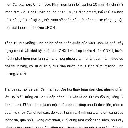
hiện đại. Xa hơn, Chiến lược Phát triển kinh tế - xã hội 10 năm đã chỉ ra 3
trọng tâm, đó là phát triển nguồn nhân lực, hạ tầng cơ sở, thể chế. Xa hơn
nữa, đến giữa thế kỷ 21, Việt Nam sẽ phấn đấu trở thành nước công nghiệp
hiện đại theo định hướng XHCN.
Tổng Bí thư khẳng định chính sách nhất quán của Việt Nam là phải xây
dựng cơ sở vật chất kỹ thuật cho CNXH và từng bước đi lên CNXH, trước
mắt là phát triển nền kinh tế hàng hóa nhiều thành phần, vận hành theo cơ
chế thị trường, có sự quản lý của Nhà nước, tức là kinh tế thị trường định
hướng XHCN.
Trả lời câu hỏi về vấn đề nhân sự: Đại hội thảo luận dân chủ, nhưng phần
lớn đại biểu trúng cử Ban Chấp hành T.Ư vẫn là do T.Ư chuẩn bị, Tổng Bí
thư nêu rõ: T.Ư chuẩn bị là cả một quá trình rất công phu từ dưới lên, các cơ
quan, tổ chức đã nghiên cứu, đề xuất, thẩm tra, đánh giá toàn diện, cung cấp
thông tin, qua nhiều vòng giới thiệu, cuối cùng mới chốt danh sách, như vậy
cũng là lựa chọn. Tuy nhiên, cũng có trường hợp Đại hội giới thiệu bổ sung