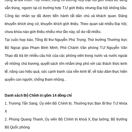
vẫn trúng, ngược lại có trường hợp T.Ư giới thiệu nhưng Đại hội không bầu.
Công tác nhân sự đã được tiến hành rất dân chủ và khách quan. Đảng
khuyến khích ứng cử, khuyến khích giới thiệu. Theo quan sát nhiều Đại hội,
chưa khóa nào giới thiệu nhiều như lần này, số dư rất nhiều.
Tại cuộc họp báo, Tổng Bí thư Nguyễn Phú Trọng; Thứ trưởng Thường trực
Bộ Ngoại giao Phạm Bình Minh; Phó Chánh Văn phòng T.Ư Nguyễn Văn
Thạo đã trả lời nhiều câu hỏi của các phóng viên trong nước và nước ngoài
về những chủ trương, quyết sách lớn nhằm ứng phó với các thách thức kinh
tế; nâng cao hiệu quả, sức cạnh tranh của nền kinh tế; về bảo đảm thực hiện
quyền con người; chống tham nhũng...
Danh sách Bộ Chính trị gồm 14 đồng chí
1. Trương Tấn Sang, Ủy viên Bộ Chính trị, Thường trực Ban Bí thư T.Ư khóa
X
2. Phùng Quang Thanh, Ủy viên Bộ Chính trị khoá X, Đại tướng, Bộ trưởng
Bộ Quốc phòng