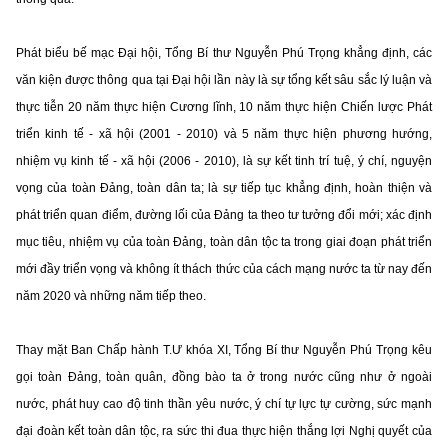
Phát biểu bế mạc Đại hội, Tổng Bí thư Nguyễn Phú Trọng khẳng định, các
văn kiện được thông qua tại Đại hội lần này là sự tổng kết sâu sắc lý luận và
thực tiễn 20 năm thực hiện Cương lĩnh, 10 năm thực hiện Chiến lược Phát
triển kinh tế - xã hội (2001 - 2010) và 5 năm thực hiện phương hướng,
nhiệm vụ kinh tế - xã hội (2006 - 2010), là sự kết tinh trí tuệ, ý chí, nguyện
vọng của toàn Đảng, toàn dân ta; là sự tiếp tục khẳng định, hoàn thiện và
phát triển quan điểm, đường lối của Đảng ta theo tư tưởng đổi mới; xác định
mục tiêu, nhiệm vụ của toàn Đảng, toàn dân tộc ta trong giai đoạn phát triển
mới đầy triển vọng và không ít thách thức của cách mạng nước ta từ nay đến
năm 2020 và những năm tiếp theo.
Thay mặt Ban Chấp hành T.Ư khóa XI, Tổng Bí thư Nguyễn Phú Trọng kêu
gọi toàn Đảng, toàn quân, đồng bào ta ở trong nước cũng như ở ngoài
nước, phát huy cao độ tinh thần yêu nước, ý chí tự lực tự cường, sức mạnh
đại đoàn kết toàn dân tộc, ra sức thi đua thực hiện thắng lợi Nghị quyết của