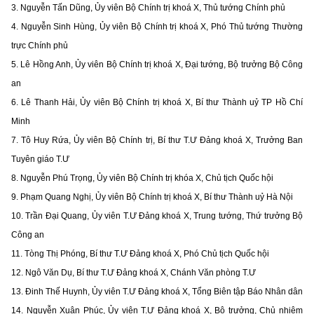
3. Nguyễn Tấn Dũng, Ủy viên Bộ Chính trị khoá X, Thủ tướng Chính phủ
4. Nguyễn Sinh Hùng, Ủy viên Bộ Chính trị khoá X, Phó Thủ tướng Thường
trực Chính phủ
5. Lê Hồng Anh, Ủy viên Bộ Chính trị khoá X, Đại tướng, Bộ trưởng Bộ Công
an
6. Lê Thanh Hải, Ủy viên Bộ Chính trị khoá X, Bí thư Thành uỷ TP Hồ Chí
Minh
7. Tô Huy Rứa, Ủy viên Bộ Chính trị, Bí thư T.Ư Đảng khoá X, Trưởng Ban
Tuyên giáo T.Ư
8. Nguyễn Phú Trọng, Ủy viên Bộ Chính trị khóa X, Chủ tịch Quốc hội
9. Phạm Quang Nghị, Ủy viên Bộ Chính trị khoá X, Bí thư Thành uỷ Hà Nội
10. Trần Đại Quang, Ủy viên T.Ư Đảng khoá X, Trung tướng, Thứ trưởng Bộ
Công an
11. Tòng Thị Phóng, Bí thư T.Ư Đảng khoá X, Phó Chủ tịch Quốc hội
12. Ngô Văn Dụ, Bí thư T.Ư Đảng khoá X, Chánh Văn phòng T.Ư
13. Đinh Thế Huynh, Ủy viên T.Ư Đảng khoá X, Tổng Biên tập Báo Nhân dân
14. Nguyễn Xuân Phúc, Ủy viên T.Ư Đảng khoá X, Bộ trưởng, Chủ nhiệm