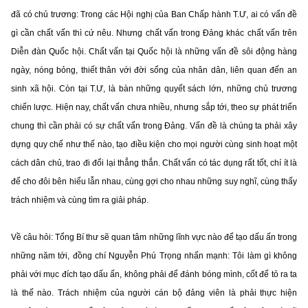
đã có chủ trương: Trong các Hội nghị của Ban Chấp hành T.Ư, ai có vấn đề
gì cần chất vấn thì cứ nêu. Nhưng chất vấn trong Đảng khác chất vấn trên
Diễn đàn Quốc hội. Chất vấn tại Quốc hội là những vấn đề sôi động hàng
ngày, nóng bỏng, thiết thân với đời sống của nhân dân, liên quan đến an
sinh xã hội. Còn tại T.Ư, là bàn những quyết sách lớn, những chủ trương
chiến lược. Hiện nay, chất vấn chưa nhiều, nhưng sắp tới, theo sự phát triển
chung thì cần phải có sự chất vấn trong Đảng. Vấn đề là chúng ta phải xây
dựng quy chế như thế nào, tạo điều kiện cho mọi người cùng sinh hoạt một
cách dân chủ, trao đi đổi lại thẳng thắn. Chất vấn có tác dụng rất tốt, chí ít là
để cho đôi bên hiểu lẫn nhau, cùng gợi cho nhau những suy nghĩ, cùng thấy
trách nhiệm và cùng tìm ra giải pháp.
Về câu hỏi: Tổng Bí thư sẽ quan tâm những lĩnh vực nào để tạo dấu ấn trong
những năm tới, đồng chí Nguyễn Phú Trọng nhấn mạnh: Tôi làm gì không
phải với mục đích tạo dấu ấn, không phải để đánh bóng mình, cốt để tỏ ra ta
là thế nào. Trách nhiệm của người cán bộ đảng viên là phải thực hiện