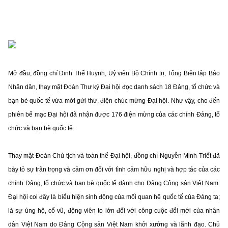
Mở đầu, đồng chí Đinh Thế Huynh, Uỷ viên Bộ Chính trị, Tổng Biên tập Báo
Nhân dân, thay mặt Đoàn Thư ký Đại hội đọc danh sách 18 Đảng, tổ chức và
bạn bè quốc tế vừa mới gửi thư, điện chúc mừng Đại hội. Như vậy, cho đến
phiên bế mạc Đại hội đã nhận được 176 điện mừng của các chính Đảng, tổ
chức và bạn bè quốc tế.
Thay mặt Đoàn Chủ tịch và toàn thể Đại hội, đồng chí Nguyễn Minh Triết đã
bày tỏ sự trân trọng và cảm ơn đối với tình cảm hữu nghị và hợp tác của các
chính Đảng, tổ chức và bạn bè quốc tế dành cho Đảng Cộng sản Việt Nam.
Đại hội coi đây là biểu hiện sinh động của mối quan hệ quốc tế của Đảng ta;
là sự ủng hộ, cổ vũ, động viên to lớn đối với công cuộc đổi mới của nhân
dân Việt Nam do Đảng Cộng sản Việt Nam khởi xướng và lãnh đạo. Chủ