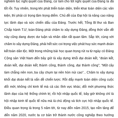
nghiêm túc nghị quyết của Đảng, cứ làm cho tốt nghị quyết của Đảng là đã
tốt rồi. Tuy nhiên, trong khi phát triển toàn diện, triển khai toàn diện các văn
kiện, thì phải có trọng tâm trọng điểm. Chủ đề của Đại hội là nâng cao năng
lực lãnh đạo và sức chiến đấu của Đảng. Trước hết, Tổng Bí thư và Ban
Chấp hành T.Ư, toàn Đảng phải chăm lo xây dựng Đảng, đồng thời vấn đề
này cũng đang được dư luận và nhân dân rất quan tâm. Sắp tới, cùng với
chăm lo xây dựng Đảng, phải hết sức coi trọng việc phát huy sức mạnh đoàn
kết toàn dân tộc. Một trong những bài học quan trọng rút ra từ ngày có Đảng
Cộng sản Việt Nam đến bây giờ là xây dựng khối đại đoàn kết, “đoàn kết,
đoàn kết, đại đoàn kết; thành công, thành công, đại thành công”; “Một cây
làm chẳng nên non, ba cây chụm lại nên hòn núi cao”... Chăm lo xây dựng
khối đại đoàn kết là vấn đề chiến lược. Rồi đẩy mạnh toàn diện công cuộc
đổi mới, không chỉ kinh tế mà cả các lĩnh vực khác; đổi mới phương thức
lãnh đạo của hệ thống chính trị; rồi hội nhập quốc tế, bây giờ không chỉ là
hội nhập kinh tế quốc tế nữa mà là chủ động và tích cực hội nhập quốc tế.
Điều quan trọng là trong 5 năm tới, từ nay đến năm 2015, tạo nền tảng để
đến năm 2020, nước ta cơ bản trở thành nước công nghiệp theo hướng