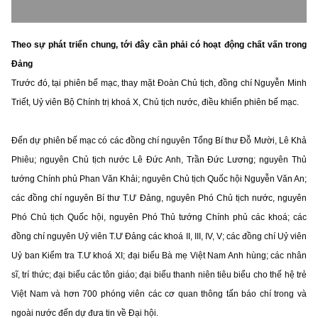
Theo sự phát triển chung, tới đây cần phải có hoạt động chất vấn trong
Đảng
Trước đó, tại phiên bế mạc, thay mặt Đoàn Chủ tịch, đồng chí Nguyễn Minh
Triết, Uỷ viên Bộ Chính trị khoá X, Chủ tịch nước, điều khiển phiên bế mạc.
Đến dự phiên bế mạc có các đồng chí nguyên Tổng Bí thư Đỗ Mười, Lê Khả
Phiêu; nguyên Chủ tịch nước Lê Đức Anh, Trần Đức Lương; nguyên Thủ
tướng Chính phủ Phan Văn Khải; nguyên Chủ tịch Quốc hội Nguyễn Văn An;
các đồng chí nguyên Bí thư T.Ư Đảng, nguyên Phó Chủ tịch nước, nguyên
Phó Chủ tịch Quốc hội, nguyên Phó Thủ tướng Chính phủ các khoá; các
đồng chí nguyên Uỷ viên T.Ư Đảng các khoá II, III, IV, V; các đồng chí Uỷ viên
Uỷ ban Kiểm tra T.Ư khoá XI; đại biểu Bà mẹ Việt Nam Anh hùng; các nhân
sĩ, trí thức; đại biểu các tôn giáo; đại biểu thanh niên tiêu biểu cho thế hệ trẻ
Việt Nam và hơn 700 phóng viên các cơ quan thông tấn báo chí trong và
ngoài nước đến dự đưa tin về Đại hội.