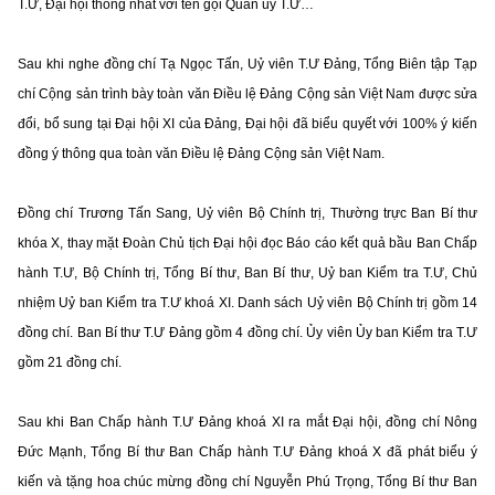
T.Ư, Đại hội thống nhất với tên gọi Quân uỷ T.Ư…
Sau khi nghe đồng chí Tạ Ngọc Tấn, Uỷ viên T.Ư Đảng, Tổng Biên tập Tạp
chí Cộng sản trình bày toàn văn Điều lệ Đảng Cộng sản Việt Nam được sửa
đổi, bổ sung tại Đại hội XI của Đảng, Đại hội đã biểu quyết với 100% ý kiến
đồng ý thông qua toàn văn Điều lệ Đảng Cộng sản Việt Nam.
Đồng chí Trương Tấn Sang, Uỷ viên Bộ Chính trị, Thường trực Ban Bí thư
khóa X, thay mặt Đoàn Chủ tịch Đại hội đọc Báo cáo kết quả bầu Ban Chấp
hành T.Ư, Bộ Chính trị, Tổng Bí thư, Ban Bí thư, Uỷ ban Kiểm tra T.Ư, Chủ
nhiệm Uỷ ban Kiểm tra T.Ư khoá XI. Danh sách Uỷ viên Bộ Chính trị gồm 14
đồng chí. Ban Bí thư T.Ư Đảng gồm 4 đồng chí. Ủy viên Ủy ban Kiểm tra T.Ư
gồm 21 đồng chí.
Sau khi Ban Chấp hành T.Ư Đảng khoá XI ra mắt Đại hội, đồng chí Nông
Đức Mạnh, Tổng Bí thư Ban Chấp hành T.Ư Đảng khoá X đã phát biểu ý
kiến và tặng hoa chúc mừng đồng chí Nguyễn Phú Trọng, Tổng Bí thư Ban