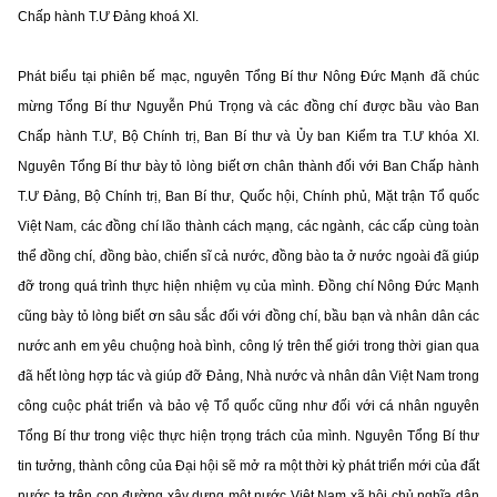
Chấp hành T.Ư Đảng khoá XI.
Phát biểu tại phiên bế mạc, nguyên Tổng Bí thư Nông Đức Mạnh đã chúc
mừng Tổng Bí thư Nguyễn Phú Trọng và các đồng chí được bầu vào Ban
Chấp hành T.Ư, Bộ Chính trị, Ban Bí thư và Ủy ban Kiểm tra T.Ư khóa XI.
Nguyên Tổng Bí thư bày tỏ lòng biết ơn chân thành đối với Ban Chấp hành
T.Ư Đảng, Bộ Chính trị, Ban Bí thư, Quốc hội, Chính phủ, Mặt trận Tổ quốc
Việt Nam, các đồng chí lão thành cách mạng, các ngành, các cấp cùng toàn
thể đồng chí, đồng bào, chiến sĩ cả nước, đồng bào ta ở nước ngoài đã giúp
đỡ trong quá trình thực hiện nhiệm vụ của mình. Đồng chí Nông Đức Mạnh
cũng bày tỏ lòng biết ơn sâu sắc đối với đồng chí, bầu bạn và nhân dân các
nước anh em yêu chuộng hoà bình, công lý trên thế giới trong thời gian qua
đã hết lòng hợp tác và giúp đỡ Đảng, Nhà nước và nhân dân Việt Nam trong
công cuộc phát triển và bảo vệ Tổ quốc cũng như đối với cá nhân nguyên
Tổng Bí thư trong việc thực hiện trọng trách của mình. Nguyên Tổng Bí thư
tin tưởng, thành công của Đại hội sẽ mở ra một thời kỳ phát triển mới của đất
nước ta trên con đường xây dựng một nước Việt Nam xã hội chủ nghĩa dân