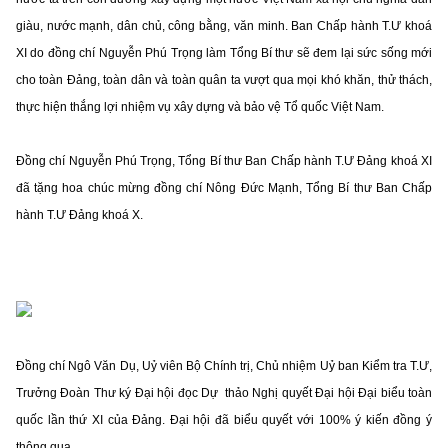
giàu, nước mạnh, dân chủ, công bằng, văn minh. Ban Chấp hành T.Ư khoá
XI do đồng chí Nguyễn Phú Trọng làm Tổng Bí thư sẽ đem lại sức sống mới
cho toàn Đảng, toàn dân và toàn quân ta vượt qua mọi khó khăn, thử thách,
thực hiện thắng lợi nhiệm vụ xây dựng và bảo vệ Tổ quốc Việt Nam.
Đồng chí Nguyễn Phú Trọng, Tổng Bí thư Ban Chấp hành T.Ư Đảng khoá XI
đã tặng hoa chúc mừng đồng chí Nông Đức Mạnh, Tổng Bí thư Ban Chấp
hành T.Ư Đảng khoá X.
Đồng chí Ngô Văn Dụ, Uỷ viên Bộ Chính trị, Chủ nhiệm Uỷ ban Kiểm tra T.Ư,
Trưởng Đoàn Thư ký Đại hội đọc Dự thảo Nghị quyết Đại hội Đại biểu toàn
quốc lần thứ XI của Đảng. Đại hội đã biểu quyết với 100% ý kiến đồng ý
thông qua.