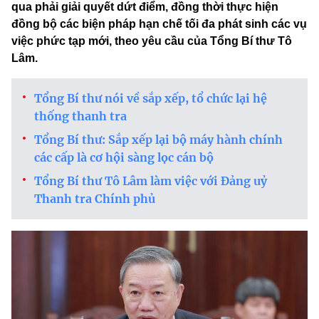
qua phải giải quyết dứt điểm, đồng thời thực hiện
đồng bộ các biện pháp hạn chế tối đa phát sinh các vụ
việc phức tạp mới, theo yêu cầu của Tổng Bí thư Tô
Lâm.
Tổng Bí thư nói về sắp xếp, tổ chức lại hệ
thống thanh tra
Tổng Bí thư: Sắp xếp lại bộ máy hành chính
các cấp là cơ hội sàng lọc cán bộ
Tổng Bí thư Tô Lâm làm việc với Đảng uỷ
Thanh tra Chính phủ