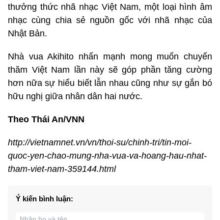
thưởng thức nhã nhạc Việt Nam, một loại hình âm
nhạc cùng chia sẻ nguồn gốc với nhã nhạc của
Nhật Bản.
Nhà vua Akihito nhấn mạnh mong muốn chuyến
thăm Việt Nam lần này sẽ góp phần tăng cường
hơn nữa sự hiểu biết lẫn nhau cũng như sự gắn bó
hữu nghị giữa nhân dân hai nước.
Theo Thái An/VNN
http://vietnamnet.vn/vn/thoi-su/chinh-tri/tin-moi-
quoc-yen-chao-mung-nha-vua-va-hoang-hau-nhat-
tham-viet-nam-359144.html
Ý kiến bình luận: