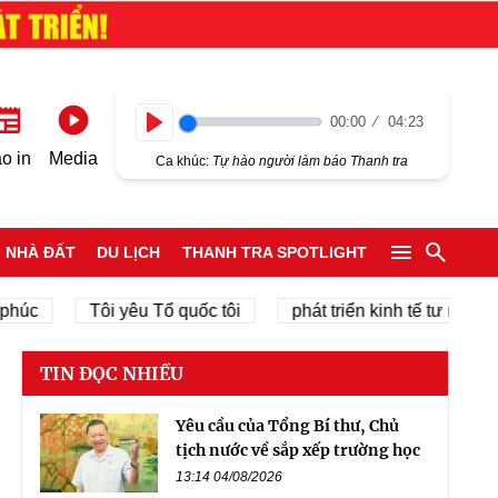
00:00
04:23
Play
o in
Media
Ca khúc:
Tự hào người làm báo Thanh tra
NHÀ ĐẤT
DU LỊCH
THANH TRA SPOTLIGHT
Tôi yêu Tổ quốc tôi
phát triển kinh tế tư nhân
TIN ĐỌC NHIỀU
Yêu cầu của Tổng Bí thư, Chủ
tịch nước về sắp xếp trường học
13:14 04/08/2026