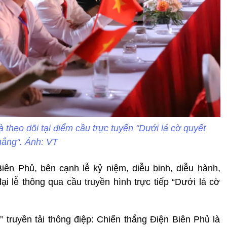
theo dõi tại điểm cầu trực tuyến "Dưới lá cờ quyết
hắng". Ảnh: VT
ên Phủ, bên cạnh lễ kỷ niệm, diễu binh, diễu hành,
 lễ thông qua cầu truyền hình trực tiếp “Dưới lá cờ
” truyền tải thông điệp: Chiến thắng Điện Biên Phủ là