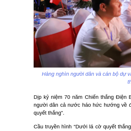
Hàng nghìn người dân và cán bộ dự và 
t
Dịp kỷ niệm 70 năm Chiến thắng Điện Bi
người dân cả nước háo hức hướng về đại
quyết thắng”.
Cầu truyền hình “Dưới lá cờ quyết thắng