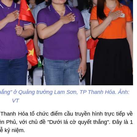
 thắng" ở Quảng trường Lam Sơn, TP Thanh Hóa. Ảnh:
VT
 Thanh Hóa tổ chức điểm cầu truyền hình trực tiếp về
 Phủ, với chủ đề "Dưới lá cờ quyết thắng". Đây là 1
lễ kỷ niệm.