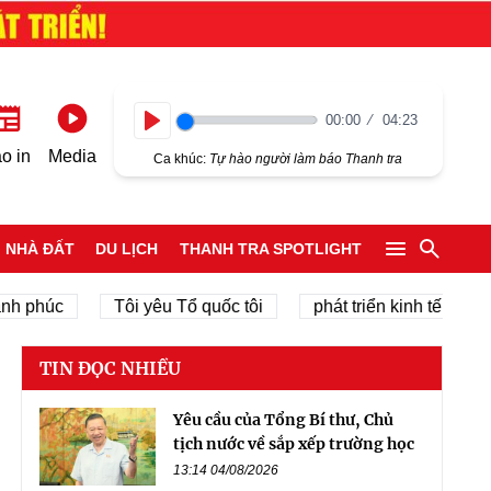
00:00
04:23
Play
o in
Media
Ca khúc:
Tự hào người làm báo Thanh tra
NHÀ ĐẤT
DU LỊCH
THANH TRA SPOTLIGHT
c
Tôi yêu Tổ quốc tôi
phát triển kinh tế tư nhân
TIN ĐỌC NHIỀU
Yêu cầu của Tổng Bí thư, Chủ
tịch nước về sắp xếp trường học
13:14 04/08/2026