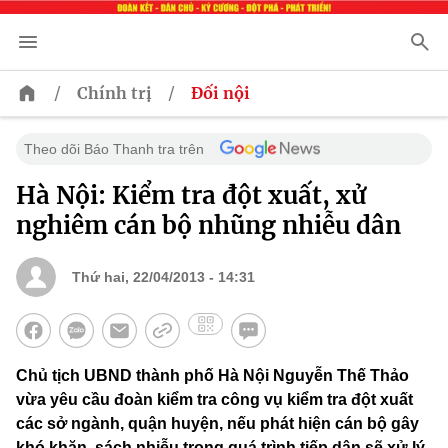
/
/
Chính trị
Đối nội
Theo dõi Báo Thanh tra trên
Hà Nội: Kiểm tra đột xuất, xử
nghiêm cán bộ nhũng nhiễu dân
Thứ hai, 22/04/2013 - 14:31
Chủ tịch UBND thành phố Hà Nội Nguyễn Thế Thảo
vừa yêu cầu đoàn kiểm tra công vụ kiểm tra đột xuất
các sở ngành, quận huyện, nếu phát hiện cán bộ gây
khó khăn, sách nhiễu trong quá trình tiếp dân sẽ xử lý