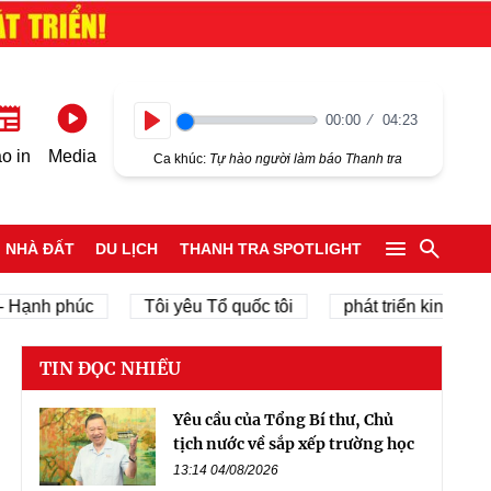
00:00
04:23
Play
o in
Media
Ca khúc:
Tự hào người làm báo Thanh tra
NHÀ ĐẤT
DU LỊCH
THANH TRA SPOTLIGHT
 phúc
Tôi yêu Tổ quốc tôi
phát triển kinh tế tư nhân
TIN ĐỌC NHIỀU
Yêu cầu của Tổng Bí thư, Chủ
tịch nước về sắp xếp trường học
13:14 04/08/2026