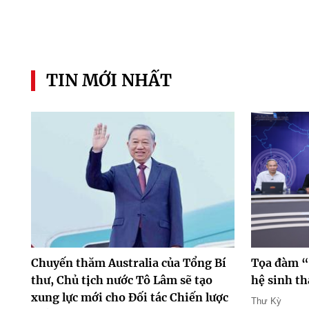
TIN MỚI NHẤT
Chuyến thăm Australia của Tổng Bí
Tọa đàm “
thư, Chủ tịch nước Tô Lâm sẽ tạo
hệ sinh th
xung lực mới cho Đối tác Chiến lược
Thư Kỳ