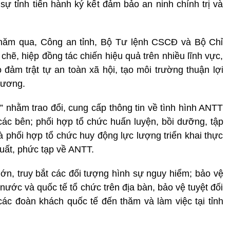
 tỉnh tiến hành ký kết đảm bảo an ninh chính trị và
u năm qua, Công an tỉnh, Bộ Tư lệnh CSCĐ và Bộ Chỉ
chẽ, hiệp đồng tác chiến hiệu quả trên nhiều lĩnh vực,
 đảm trật tự an toàn xã hội, tạo môi trường thuận lợi
hương.
n” nhằm trao đổi, cung cấp thông tin về tình hình ANTT
ác bên; phối hợp tổ chức huấn luyện, bồi dưỡng, tập
phối hợp tổ chức huy động lực lượng triển khai thực
xuất, phức tạp về ANTT.
lớn, truy bắt các đối tượng hình sự nguy hiểm; bảo vệ
g nước và quốc tế tổ chức trên địa bàn, bảo vệ tuyệt đối
ác đoàn khách quốc tế đến thăm và làm việc tại tỉnh