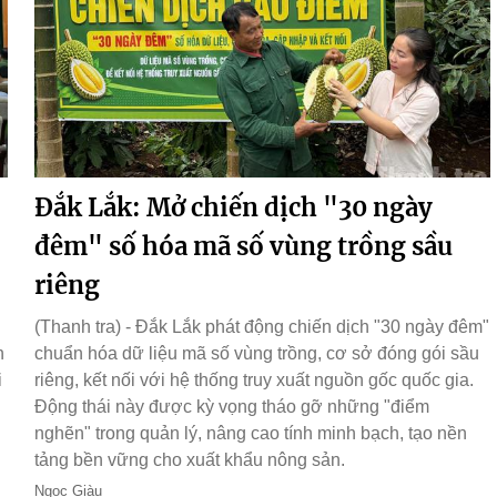
Đắk Lắk: Mở chiến dịch "30 ngày
đêm" số hóa mã số vùng trồng sầu
riêng
(Thanh tra) - Đắk Lắk phát động chiến dịch "30 ngày đêm"
h
chuẩn hóa dữ liệu mã số vùng trồng, cơ sở đóng gói sầu
i
riêng, kết nối với hệ thống truy xuất nguồn gốc quốc gia.
Động thái này được kỳ vọng tháo gỡ những "điểm
nghẽn" trong quản lý, nâng cao tính minh bạch, tạo nền
tảng bền vững cho xuất khẩu nông sản.
Ngọc Giàu