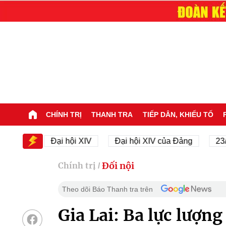
CHÍNH TRỊ
THANH TRA
TIẾP DÂN, KHIẾU TỐ
V
Đại hội XIV
Đại hội XIV của Đảng
23/11/194
Đối nội
Chính trị
/
Theo dõi Báo Thanh tra trên
Gia Lai: Ba lực lượn