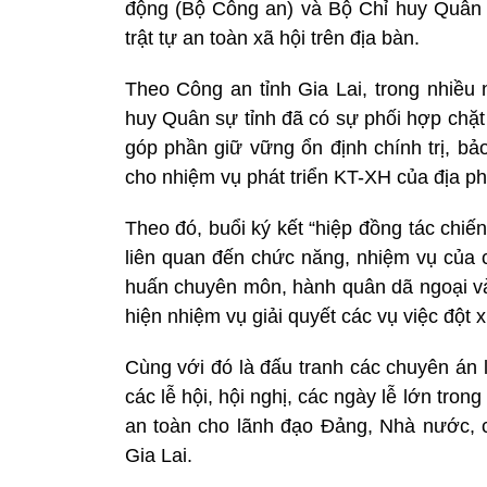
động (Bộ Công an) và Bộ Chỉ huy Quân sự
trật tự an toàn xã hội trên địa bàn.
Theo Công an tỉnh Gia Lai, trong nhiề
huy Quân sự tỉnh đã có sự phối hợp chặt 
góp phần giữ vững ổn định chính trị, bảo
cho nhiệm vụ phát triển KT-XH của địa p
Theo đó, buổi ký kết “hiệp đồng tác chiế
liên quan đến chức năng, nhiệm vụ của c
huấn chuyên môn, hành quân dã ngoại và 
hiện nhiệm vụ giải quyết các vụ việc đột 
Cùng với đó là đấu tranh các chuyên án 
các lễ hội, hội nghị, các ngày lễ lớn tron
an toàn cho lãnh đạo Đảng, Nhà nước, c
Gia Lai.