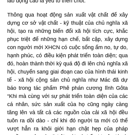
lao động cao là yếu tố then chốt.
Thông qua hoạt động sản xuất vật chất để xây
dựng cơ sở vật chất - kỹ thuật của chủ nghĩa xã
hội, tạo ra những biến đổi xã hội tích cực, khắc
phục triệt để những hạn chế, bất cập, xây dựng
con người mới XHCN có cuộc sống ấm no, tự do,
hạnh phúc, có điều kiện phát triển toàn diện; qua
đó, hoàn thành thời kỳ quá độ đi lên chủ nghĩa xã
hội, chuyển sang giai đoạn cao của hình thái kinh
tế - xã hội cộng sản chủ nghĩa như Mác đã dự
báo trong tác phẩm Phê phán cương lĩnh Gôta
“Khi mà cùng với sự phát triển toàn diện của các
cá nhân, sức sản xuất của họ cũng ngày càng
tăng lên và tất cả các nguồn của cải xã hội đều
tuôn ra dồi dào - chỉ khi đó người ta mới có thể
vượt hẳn ra khỏi giới hạn chật hẹp của pháp