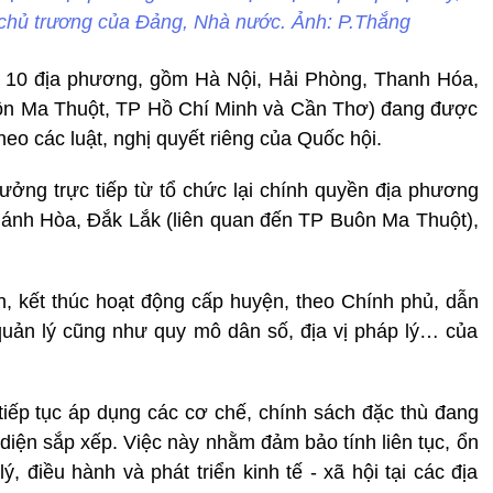
 chủ trương của Đảng, Nhà nước. Ảnh: P.Thắng
ó 10 địa phương, gồm Hà Nội, Hải Phòng, Thanh Hóa,
ôn Ma Thuột, TP Hồ Chí Minh và Cần Thơ) đang được
eo các luật, nghị quyết riêng của Quốc hội.
ưởng trực tiếp từ tổ chức lại chính quyền địa phương
ánh Hòa, Đắk Lắk (liên quan đến TP Buôn Ma Thuột),
h, kết thúc hoạt động cấp huyện, theo Chính phủ, dẫn
i quản lý cũng như quy mô dân số, địa vị pháp lý… của
 tiếp tục áp dụng các cơ chế, chính sách đặc thù đang
diện sắp xếp. Việc này nhằm đảm bảo tính liên tục, ổn
ý, điều hành và phát triển kinh tế - xã hội tại các địa