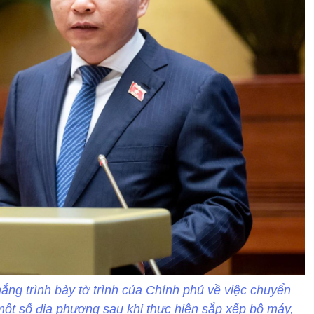
ng trình bày tờ trình của Chính phủ về việc chuyển
 một số địa phương sau khi thực hiện sắp xếp bộ máy,