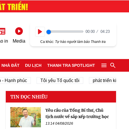
00:00
04:23
Play
o in
Media
Ca khúc:
Tự hào người làm báo Thanh tra
NHÀ ĐẤT
DU LỊCH
THANH TRA SPOTLIGHT
nh phúc
Tôi yêu Tổ quốc tôi
phát triển kinh tế tư nh
TIN ĐỌC NHIỀU
Yêu cầu của Tổng Bí thư, Chủ
tịch nước về sắp xếp trường học
13:14 04/08/2026