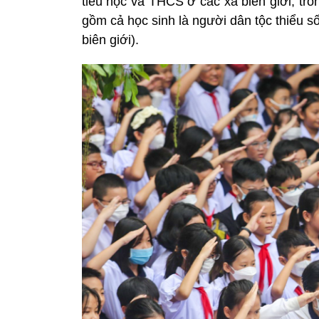
tiểu học và THCS ở các xã biên giới, tro
gồm cả học sinh là người dân tộc thiểu số
biên giới).