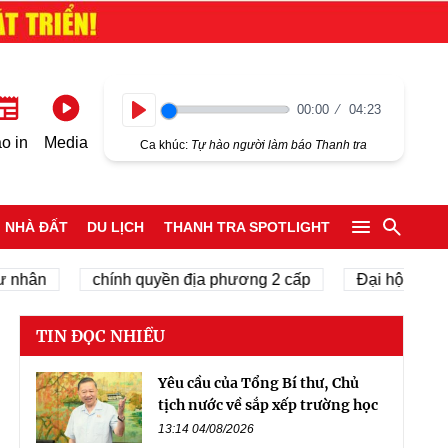
00:00
04:23
Play
o in
Media
Ca khúc:
Tự hào người làm báo Thanh tra
NHÀ ĐẤT
DU LỊCH
THANH TRA SPOTLIGHT
chính quyền địa phương 2 cấp
Đại hội Đại biểu t
TIN ĐỌC NHIỀU
Yêu cầu của Tổng Bí thư, Chủ
tịch nước về sắp xếp trường học
13:14 04/08/2026