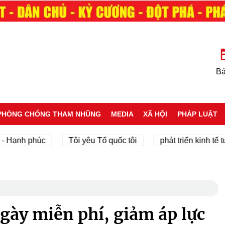
Bá
PHÒNG CHỐNG THAM NHŨNG
MEDIA
XÃ HỘI
PHÁP LUẬT
h phúc
Tôi yêu Tổ quốc tôi
phát triển kinh tế tư nhân
gày miễn phí, giảm áp lực