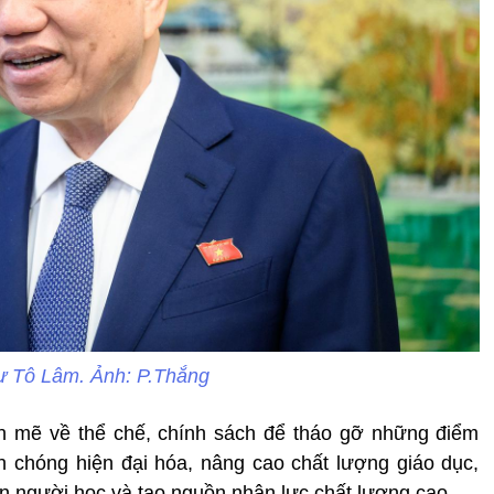
ư Tô Lâm. Ảnh: P.Thắng
h mẽ về thể chế, chính sách để tháo gỡ những điểm
h chóng hiện đại hóa, nâng cao chất lượng giáo dục,
ện người học và tạo nguồn nhân lực chất lượng cao.