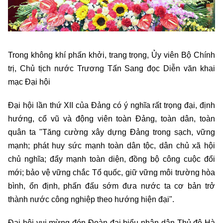
Trong không khí phấn khởi, trang trọng, Ủy viên Bộ Chính
trị, Chủ tịch nước Trương Tấn Sang đọc Diễn văn khai
mạc Đại hội
Đại hội lần thứ XII của Đảng có ý nghĩa rất trọng đại, định
hướng, cổ vũ và động viên toàn Đảng, toàn dân, toàn
quân ta "Tăng cường xây dựng Đảng trong sạch, vững
mạnh; phát huy sức mạnh toàn dân tộc, dân chủ xã hội
chủ nghĩa; đẩy mạnh toàn diện, đồng bộ công cuộc đổi
mới; bảo vệ vững chắc Tổ quốc, giữ vững môi trường hòa
bình, ổn định, phấn đấu sớm đưa nước ta cơ bản trở
thành nước công nghiệp theo hướng hiện đại".
Đại hội vui mừng đón Đoàn đại biểu nhân dân Thủ đô Hà