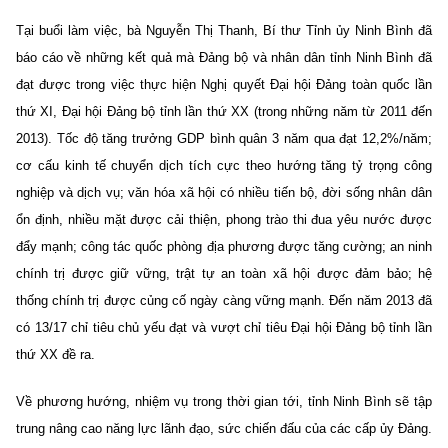
Tại buổi làm việc, bà Nguyễn Thị Thanh, Bí thư Tỉnh ủy Ninh Bình đã
báo cáo về những kết quả mà Đảng bộ và nhân dân tỉnh Ninh Bình đã
đạt được trong việc thực hiện Nghị quyết Đại hội Đảng toàn quốc lần
thứ XI, Đại hội Đảng bộ tỉnh lần thứ XX (trong những năm từ 2011 đến
2013). Tốc độ tăng trưởng GDP bình quân 3 năm qua đạt 12,2%/năm;
cơ cấu kinh tế chuyển dịch tích cực theo hướng tăng tỷ trọng công
nghiệp và dịch vụ; văn hóa xã hội có nhiều tiến bộ, đời sống nhân dân
ổn định, nhiều mặt được cải thiện, phong trào thi đua yêu nước được
đẩy mạnh; công tác quốc phòng địa phương được tăng cường; an ninh
chính trị được giữ vững, trật tự an toàn xã hội được đảm bảo; hệ
thống chính trị được củng cố ngày càng vững mạnh.
Đến năm 2013 đã
có 13/17 chỉ tiêu chủ yếu đạt và vượt chỉ tiêu Đại hội Đảng bộ tỉnh lần
thứ XX đề ra.
Về phương hướng, nhiệm vụ trong thời gian tới, tỉnh Ninh Bình sẽ tập
trung nâng cao năng lực lãnh đạo, sức chiến đấu của các cấp ủy Đảng.