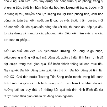
cho vùng Biển Kim Sơn; xây dựng các công trình quốc phòng; trang bị
phương tiện, thiết bị nhằm hiện đại hóa lực lượng vũ trang, trước mắt
là trang bị tàu, thuyền cho lực lượng Bộ đội Biên phòng tỉnh, đảm bảo
công tác tuần tra, kiểm soát, xử lý các vụ việc thuộc thẩm quyền; một
số các vấn đề liên quan đến công tác xét xử, thi hành án; tiếp tục đầu
tư xây dựng và trang bị các phương tiện, điều kiện làm việc cho các
cơ quan tư pháp…
Kết luận buổi làm việc, Chủ tịch nước Trương Tấn Sang đã ghi nhận,
biểu dương những kết quả mà Đảng bộ, quân và dân tỉnh Ninh Bình đã
đạt được trong thời gian qua. Để hoàn thành thắng lợi các mục tiêu
Nghị quyết Đại hội Đảng toàn quốc lần thứ XI, Đại hội Đảng bộ tỉnh lần
thứ XX. Chủ tịch nước Trương Tấn Sang nhấn mạnh, trong bối cảnh
tình hình thế giới và tình hình trong nước có nhiều khó khăn do ảnh
hưởng bởi sự suy thái thì những kết quả mà tỉnh Ninh Bình đã đạt
được trong thời gian qua là rất đáng hoan nghênh.