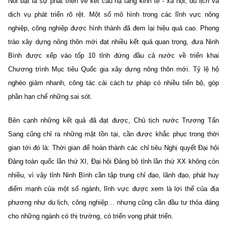
Nổi bật là sự phát triển về kết cấu hạ tầng kinh tế - xã hội, du lịch và
dịch vụ phát triển rõ rệt. Một số mô hình trong các lĩnh vực nông
nghiệp, công nghiệp được hình thành đã đem lại hiệu quả cao. Phong
trào xây dựng nông thôn mới đạt nhiều kết quả quan trọng, đưa Ninh
Bình được xếp vào tốp 10 tỉnh đứng đầu cả nước về triển khai
Chương trình Mục tiêu Quốc gia xây dựng nông thôn mới. Tỷ lệ hộ
nghèo giảm nhanh, công tác cải cách tư pháp có nhiều tiến bộ, góp
phần hạn chế những sai sót.
Bên cạnh những kết quả đã đạt được, Chủ tịch nước Trương Tấn
Sang cũng chỉ ra những mặt tồn tại, cần được khắc phục trong thời
gian tới đó là: Thời gian để hoàn thành các chỉ tiêu Nghị quyết Đại hội
Đảng toàn quốc lần thứ XI, Đại hội Đảng bộ tỉnh lần thứ XX không còn
nhiều, vì vậy tỉnh Ninh Bình cần tập trung chỉ đạo, lãnh đạo, phát huy
điểm mạnh của một số ngành, lĩnh vực được xem là lợi thế của địa
phương như du lịch, công nghiệp… nhưng cũng cần đầu tư thỏa đáng
cho những ngành có thị trường, có triển vọng phát triển.