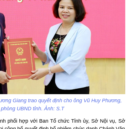
ương Giang trao quyết định cho ông Vũ Huy Phương,
 phòng UBND tỉnh. Ảnh: S.T
nh phối hợp với Ban Tổ chức Tỉnh ủy, Sở Nội vụ, Sở
ghị công bố quyết định bổ nhiệm chức danh Chánh Văn