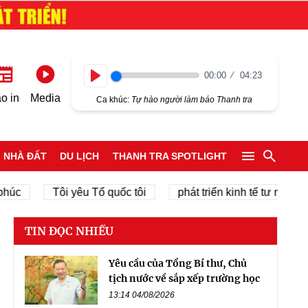
00:00
04:23
Play
o in
Media
Ca khúc:
Tự hào người làm báo Thanh tra
NHÀ ĐẤT
DU LỊCH
THANH TRA SPOTLIGHT
Tôi yêu Tổ quốc tôi
phát triển kinh tế tư nhân
ch
TIN ĐỌC NHIỀU
Yêu cầu của Tổng Bí thư, Chủ
tịch nước về sắp xếp trường học
13:14 04/08/2026