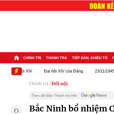
CHÍNH TRỊ
THANH TRA
TIẾP DÂN, KHIẾU TỐ
Đại hội XIV
Đại hội XIV của Đảng
23/11/1945 - 23/
Đối nội
Chính trị
/
Theo dõi Báo Thanh tra trên
Bắc Ninh bổ nhiệm 