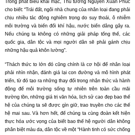
Trong phát biểu khai mạc, Thủ tướng Nguyễn Xuân Phúc
cho biết: “Trái đất, ngôi nhà chung của nhân loại đang phải
chịu nhiều tác động nghiêm trọng do suy thoái, ô nhiễm
môi trường và biến đổi khí hậu, nước biển dâng gây ra.
Nếu chúng ta không có những giải pháp tổng thể, các
quốc gia, dân tộc và mọi người dân sẽ phải gánh chịu
những hậu quả khôn lường”.
“Thách thức to lớn đó cũng chính là cơ hội để nhân loại
phải nhìn nhận, đánh giá lại con đường và mô hình phát
triển, từ đó tạo ra những thay đổi trong nhận thức và hành
động để môi trường sống tự nhiên trên toàn cầu mãi
trường tồn, những giá trị văn hóa, lịch sử cao đẹp bao thế
hệ của chúng ta sẽ được gìn giữ, trao truyền cho các thế
hệ mai sau. Và hơn hết, để chúng ta cùng đoàn kết hiện
thực hóa ước vọng của biết bao thế hệ người dân không
phân biệt màu da, dân tộc về một “Hành tinh có sức chống