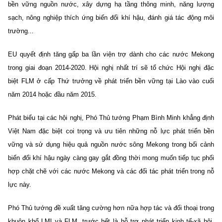
bền vững nguồn nước, xây dựng hạ tầng thông minh, năng lượng
sạch, nông nghiệp thích ứng biến đổi khí hậu, đánh giá tác động môi
trường...
EU quyết định tăng gấp ba lần viện trợ dành cho các nước Mekong
trong giai đoạn 2014-2020. Hội nghị nhất trí sẽ tổ chức Hội nghị đặc
biệt FLM ở cấp Thứ trưởng về phát triển bền vững tại Lào vào cuối
năm 2014 hoặc đầu năm 2015.
Phát biểu tại các hội nghị, Phó Thủ tướng Phạm Bình Minh khẳng định
Việt Nam đặc biệt coi trọng và ưu tiên những nỗ lực phát triển bền
vững và sử dụng hiệu quả nguồn nước sông Mekong trong bối cảnh
biến đổi khí hậu ngày càng gay gắt đồng thời mong muốn tiếp tục phối
hợp chặt chẽ với các nước Mekong và các đối tác phát triển trong nỗ
lực này.
Phó Thủ tướng đề xuất tăng cường hơn nữa hợp tác và đối thoại trong
khuôn khổ LMI và FLM, trước hết là hỗ trợ phát triển kinh tế-xã hội,