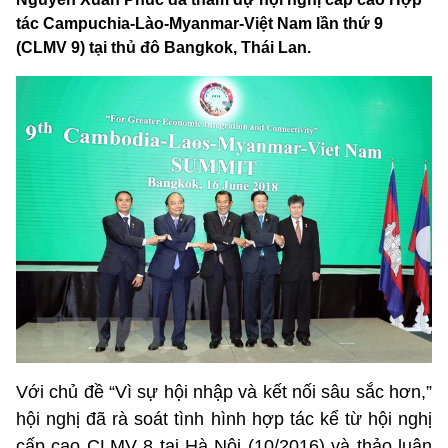
tác Campuchia-Lào-Myanmar-Việt Nam lần thứ 9
(CLMV 9) tại thủ đô Bangkok, Thái Lan.
Với chủ đề “Vì sự hội nhập và kết nối sâu sắc hơn,”
hội nghị đã rà soát tình hình hợp tác kể từ hội nghị
cấp cao CLMV 8 tại Hà Nội (10/2016) và thảo luận