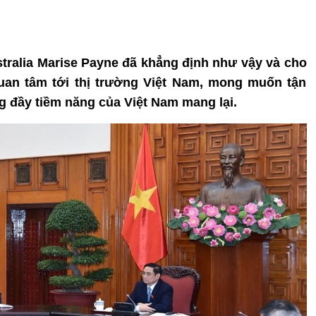
stralia Marise Payne đã khẳng định như vậy và cho
quan tâm tới thị trường Việt Nam, mong muốn tận
g đầy tiềm năng của Việt Nam mang lại.