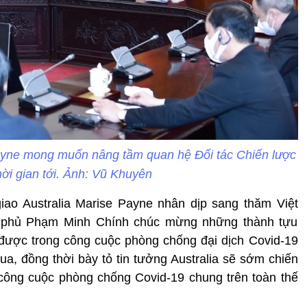
Payne mong muốn nâng tầm quan hệ Đối tác Chiến lược
hời gian tới. Ảnh: Vũ Khuyên
giao Australia Marise Payne nhân dịp sang thăm Việt
 phủ Phạm Minh Chính chúc mừng những thành tựu
 được trong công cuộc phòng chống đại dịch Covid-19
 qua, đồng thời bày tỏ tin tưởng Australia sẽ sớm chiến
 công cuộc phòng chống Covid-19 chung trên toàn thế