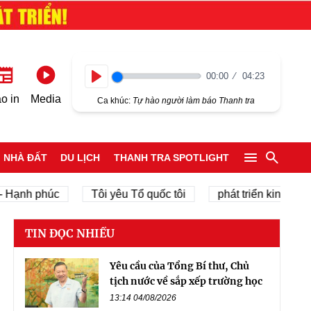
00:00
04:23
Play
o in
Media
Ca khúc:
Tự hào người làm báo Thanh tra
NHÀ ĐẤT
DU LỊCH
THANH TRA SPOTLIGHT
nh phúc
Tôi yêu Tổ quốc tôi
phát triển kinh tế tư nhâ
TIN ĐỌC NHIỀU
Yêu cầu của Tổng Bí thư, Chủ
tịch nước về sắp xếp trường học
13:14 04/08/2026