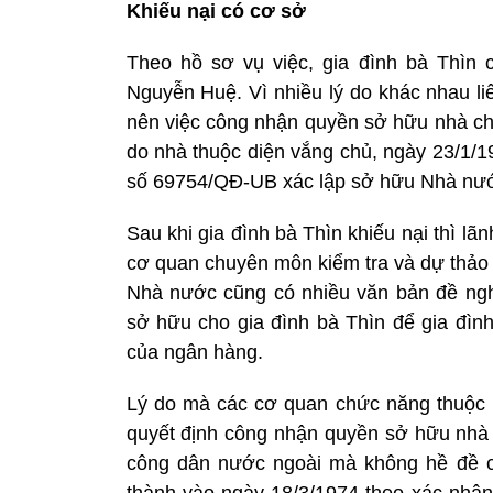
Khiếu nại có cơ sở
Theo hồ sơ vụ việc, gia đình bà Thìn
Nguyễn Huệ. Vì nhiều lý do khác nhau li
nên việc công nhận quyền sở hữu nhà cho
do nhà thuộc diện vắng chủ, ngày 23/1/
số 69754/QĐ-UB xác lập sở hữu Nhà nướ
Sau khi gia đình bà Thìn khiếu nại thì 
cơ quan chuyên môn kiểm tra và dự thảo 
Nhà nước cũng có nhiều văn bản đề ng
sở hữu cho gia đình bà Thìn để gia đình
của ngân hàng.
Lý do mà các cơ quan chức năng thuộc
quyết định công nhận quyền sở hữu nhà c
công dân nước ngoài mà không hề đề c
thành vào ngày 18/3/1974 theo xác nhận