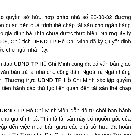
 có quyền sở hữu hợp pháp nhà số 28-30-32 đường
ên quan đến quá trình thế chấp tài sản cho ngân hàng
 gia đình bà Thìn chưa được thực hiện. Nhưng lấy lý
1996, Chủ tịch UBND TP Hồ Chí Minh đã ký Quyết định
c cho ngôi nhà này.
lãnh đạo UBND TP Hồ Chí Minh cũng đã có văn bản giao
văn bản trả lại nhà cho công dân. Ngoài ra Ngân hàng
hị Thường trực UBND TP Hồ Chí Minh xác lập quyền
 tiến hành các thủ tục liên quan đến tài sản thế chấp
 UBND TP Hồ Chí Minh viện dẫn để từ chối ban hành
ho gia đình bà Thìn là tài sản này có nguồn gốc của
ập đến việc mua bán giữa các chủ sở hữu đã hoàn
 của Ty Trước bạ Sài Gòn IV, với chữ ký của Trưởng