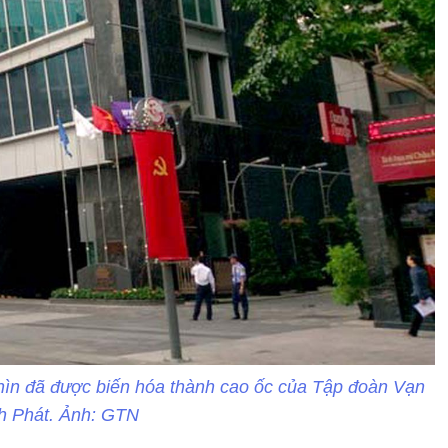
hìn đã được biến hóa thành cao ốc của Tập đoàn Vạn
h Phát. Ảnh: GTN