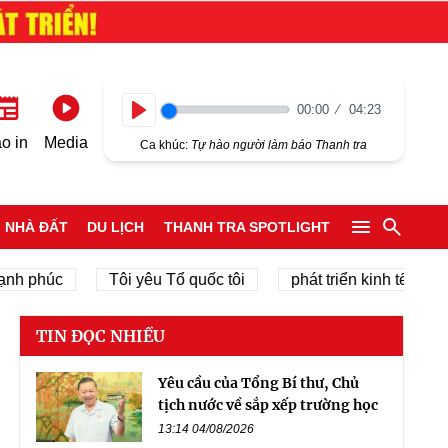
00:00
04:23
Play
o in
Media
Ca khúc:
Tự hào người làm báo Thanh tra
NHÀ ĐẤT
DU LỊCH
THANH TRA SPOTLIGHT
húc
Tôi yêu Tổ quốc tôi
phát triển kinh tế tư nhân
TIN ĐỌC NHIỀU
Yêu cầu của Tổng Bí thư, Chủ
tịch nước về sắp xếp trường học
13:14 04/08/2026