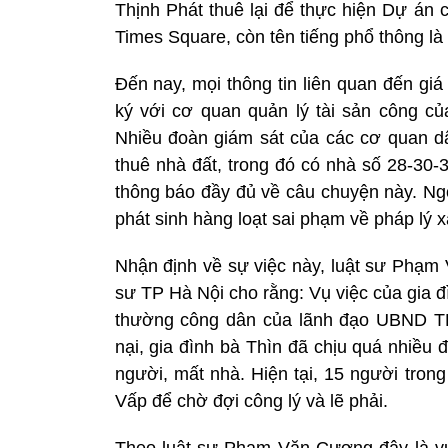
Thịnh Phát thuê lại để thực hiện Dự án 
Times Square, còn tên tiếng phổ thông l
Đến nay, mọi thông tin liên quan đến g
ký với cơ quan quản lý tài sản công 
Nhiều đoàn giám sát của các cơ quan dâ
thuê nhà đất, trong đó có nhà số 28-3
thông báo đầy đủ về câu chuyện này. Ngo
phát sinh hàng loạt sai phạm về pháp lý 
Nhận định về sự việc này, luật sư Phạ
sư TP Hà Nội cho rằng: Vụ việc của gia đì
thường công dân của lãnh đạo UBND TP
nại, gia đình bà Thìn đã chịu quá nhiều
người, mất nhà. Hiện tại, 15 người tron
Vấp để chờ đợi công lý và lẽ phải.
Theo luật sư Phạm Văn Cương đây là vụ v