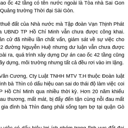
cao ốc 42 tầng có tên nước ngoài là Tòa nhà Sai Gon
à Quảng trường Thời đại Sài Gòn.
iá thuê đất của Nhà nước mà Tập đoàn Vạn Thịnh Phát
của UBND TP Hồ Chí Minh vẫn chưa được công khai.
n cử đã nhiều lần chất vấn, giám sát về sự việc cho
0-32 đường Nguyễn Huệ nhưng dư luận vẫn chưa được
ài ra, quá trình xây dựng Dự án cao ốc 42 tầng cũng
xây dựng, môi trường nhưng tất cả đều rơi vào im lặng.
m Văn Cương, Cty Luật TNHH MTV T.H thuộc Đoàn luật
nh bà Thìn có dấu hiệu oan sai do thái độ làm việc coi
 Hồ Chí Minh qua nhiều thời kỳ. Hơn 20 năm khiếu
 đau thương, mất mát, bị đẩy đến tận cùng nỗi đau mất
g gia đình bà Thìn đang phải sống tạm bợ tại quận Gò
iệc có dấu hiệu lợi ích nhóm trong lĩnh vực đất đai