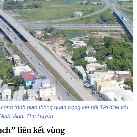
 công trình giao thông quan trọng kết nối TPHCM với
 Ninh. Ảnh: Thu Huyền
ch” liên kết vùng