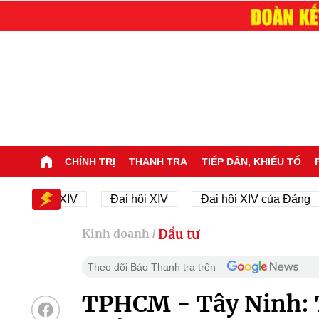
CHÍNH TRỊ
THANH TRA
TIẾP DÂN, KHIẾU TỐ
i hội XIV
Đại hội XIV
Đại hội XIV của Đảng
Đầu tư
Kinh doanh
/
Theo dõi Báo Thanh tra trên
TPHCM - Tây Ninh: T