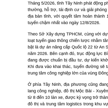
Tháng 5/2026, tỉnh Tây Ninh phát động p
thường, hỗ trợ, tái định cư và giải ph
địa bàn tỉnh, với quyết tâm hoàn thành 
tuyến chậm nhất vào ngày 12/8/2026.
Theo Sở Xây dựng TPHCM, cùng với dự 
loạt tuyến giao thông chiến lược nhằm tă
bật là dự án nâng cấp Quốc lộ 22 từ An 
năm 2026. Bên cạnh đó, trục động lực B
đang được chuẩn bị đầu tư, dự kiến kh
Khi đưa vào khai thác, tuyến đường sẽ t
trung tâm công nghiệp lớn của vùng Đôn
Ở phía Tây Ninh, địa phương cũng đang
lang công nghiệp, đô thị Mộc Bài - Xuyê
từ 8 đến 10 làn xe, được kỳ vọng trở thàn
đô thị và trung tâm logistics trong khu v