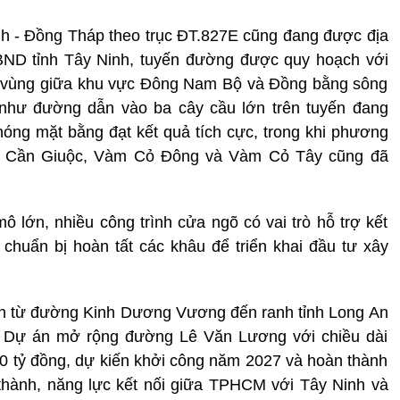
h - Đồng Tháp theo trục ĐT.827E cũng đang được địa
BND tỉnh Tây Ninh, tuyến đường được quy hoạch với
iên vùng giữa khu vực Đông Nam Bộ và Đồng bằng sông
như đường dẫn vào ba cây cầu lớn trên tuyến đang
phóng mặt bằng đạt kết quả tích cực, trong khi phương
ng Cần Giuộc, Vàm Cỏ Đông và Vàm Cỏ Tây cũng đã
ô lớn, nhiều công trình cửa ngõ có vai trò hỗ trợ kết
huẩn bị hoàn tất các khâu để triển khai đầu tư xây
ạn từ đường Kinh Dương Vương đến ranh tỉnh Long An
6. Dự án mở rộng đường Lê Văn Lương với chiều dài
0 tỷ đồng, dự kiến khởi công năm 2027 và hoàn thành
thành, năng lực kết nối giữa TPHCM với Tây Ninh và