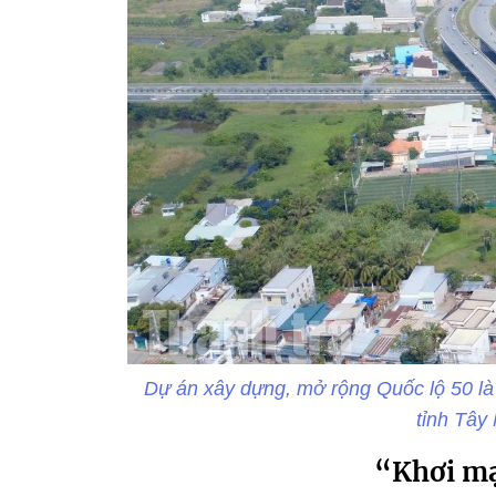
Dự án xây dựng, mở rộng Quốc lộ 50 là
tỉnh Tây
“Khơi mạ