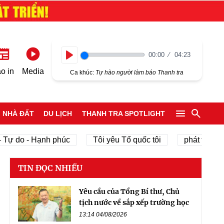
00:00
04:23
Play
o in
Media
Ca khúc:
Tự hào người làm báo Thanh tra
NHÀ ĐẤT
DU LỊCH
THANH TRA SPOTLIGHT
do - Hạnh phúc
Tôi yêu Tổ quốc tôi
phát triển kinh t
TIN ĐỌC NHIỀU
Yêu cầu của Tổng Bí thư, Chủ
tịch nước về sắp xếp trường học
13:14 04/08/2026