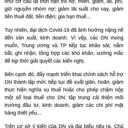
như cơ cấu lại thời hạn trả nợ, miễn, giảm, lãi, phí,
giữ nguyên nhóm nợ; giảm lãi suất cho vay, giảm
tiền thuê đất, tiền điện; gia hạn thuế...
Tuy nhiên, đại dịch Covid-19 đã ảnh hướng nặng nề
đến sản xuất, kinh doanh. Vì vậy, các DN mong
muốn, Trung ương và TP tiếp tục khảo sát, nắm
bắt, ghi nhận, tổng hợp các khó khăn, vướng mắc
để kịp thời giải quyết các kiến nghị.
Bên cạnh đó, đẩy mạnh triển khai chính sách hỗ trợ
DN thành lập mới; tiếp tục đề xuất giãn, hoãn, giảm
thực hiện nghĩa vụ thuế hoặc cho phép chậm nộp
một số loại thuế cho DN; tập trung cải thiện môi
trường đầu tư, kinh doanh, giảm các chi phí mặt
hàng thiết yếu...
Trên cơ sở ý kiến của DN và đại biểu nêu ra, Chủ