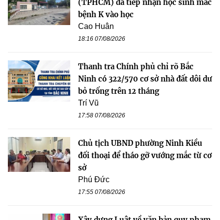
(TPHCM) đã tiếp nhận học sinh mắc
bệnh K vào học
Cao Huân
18:16 07/08/2026
Thanh tra Chính phủ chỉ rõ Bắc
Ninh có 322/570 cơ sở nhà đất dôi dư
bỏ trống trên 12 tháng
Trí Vũ
17:58 07/08/2026
Chủ tịch UBND phường Ninh Kiều
đối thoại để tháo gỡ vướng mắc từ cơ
sở
Phú Đức
17:55 07/08/2026
Xây dựng Luật về văn bản quy phạm