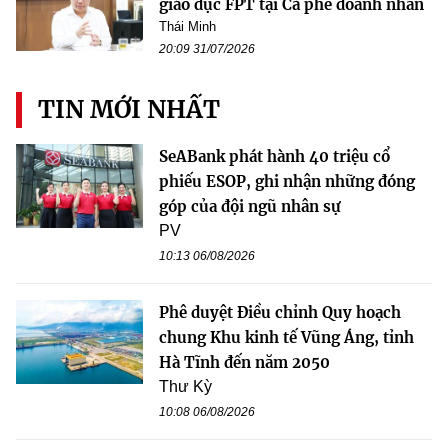
giáo dục FPT tại Cà phê doanh nhân
Thái Minh
20:09 31/07/2026
TIN MỚI NHẤT
SeABank phát hành 40 triệu cổ
phiếu ESOP, ghi nhận những đóng
góp của đội ngũ nhân sự
PV
10:13 06/08/2026
Phê duyệt Điều chỉnh Quy hoạch
chung Khu kinh tế Vũng Áng, tỉnh
Hà Tĩnh đến năm 2050
Thư Kỳ
10:08 06/08/2026