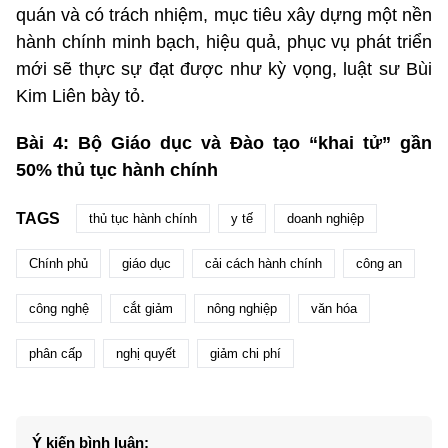
quán và có trách nhiệm, mục tiêu xây dựng một nền
hành chính minh bạch, hiệu quả, phục vụ phát triển
mới sẽ thực sự đạt được như kỳ vọng, luật sư Bùi
Kim Liên bày tỏ.
Bài 4: Bộ Giáo dục và Đào tạo “khai tử” gần
50% thủ tục hành chính
TAGS
thủ tục hành chính
y tế
doanh nghiệp
Chính phủ
giáo dục
cải cách hành chính
công an
công nghệ
cắt giảm
nông nghiệp
văn hóa
phân cấp
nghị quyết
giảm chi phí
Ý kiến bình luận: