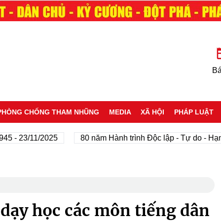
Bá
PHÒNG CHỐNG THAM NHŨNG
MEDIA
XÃ HỘI
PHÁP LUẬT
23/11/2025
80 năm Hành trình Độc lập - Tự do - Hạnh phú
 dạy học các môn tiếng dân