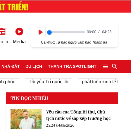
00:00
04:23
Play
o in
Media
Ca khúc:
Tự hào người làm báo Thanh tra
NHÀ ĐẤT
DU LỊCH
THANH TRA SPOTLIGHT
c
Tôi yêu Tổ quốc tôi
phát triển kinh tế tư nhân
TIN ĐỌC NHIỀU
Yêu cầu của Tổng Bí thư, Chủ
tịch nước về sắp xếp trường học
13:14 04/08/2026