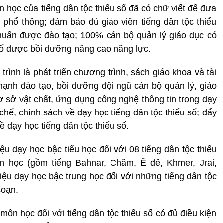
 học của tiếng dân tộc thiểu số đã có chữ viết để đưa
 phổ thông; đảm bảo đủ giáo viên tiếng dân tộc thiểu
chuẩn được đào tạo; 100% cán bộ quản lý giáo dục có
 số được bồi dưỡng nâng cao năng lực.
rình là phát triển chương trình, sách giáo khoa và tài
 mạnh đào tạo, bồi dưỡng đội ngũ cán bộ quản lý, giáo
cơ sở vật chất, ứng dụng công nghệ thông tin trong dạy
 chế, chính sách về dạy học tiếng dân tộc thiểu số; đẩy
 dạy học tiếng dân tộc thiểu số.
iệu dạy học bậc tiểu học đối với 08 tiếng dân tộc thiểu
 học (gồm tiếng Bahnar, Chăm, Ê đê, Khmer, Jrai,
liệu dạy học bậc trung học đối với những tiếng dân tộc
soạn.
ôn học đối với tiếng dân tộc thiểu số có đủ điều kiện