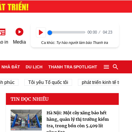
00:00
04:23
Play
o in
Media
Ca khúc:
Tự hào người làm báo Thanh tra
NHÀ ĐẤT
DU LỊCH
THANH TRA SPOTLIGHT
úc
Tôi yêu Tổ quốc tôi
phát triển kinh tế tư nhân
TIN ĐỌC NHIỀU
Hà Nội: Một cây xăng báo hết
hàng, quản lý thị trường kiểm
tra, trong bồn còn 5.409 lít