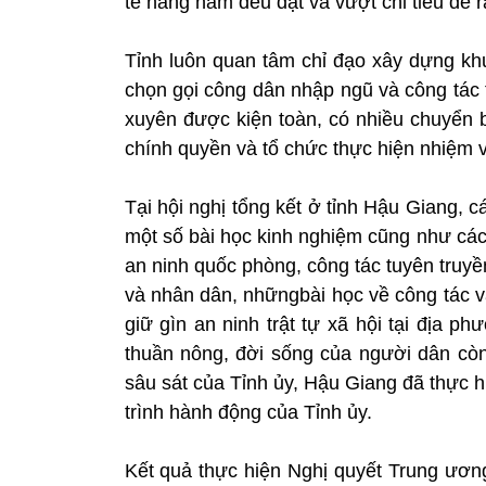
tế hàng năm đều đạt và vượt chỉ tiêu đề r
Tỉnh luôn quan tâm chỉ đạo xây dựng kh
chọn gọi công dân nhập ngũ và công tác
xuyên được kiện toàn, có nhiều chuyển b
chính quyền và tổ chức thực hiện nhiệm 
Tại hội nghị tổng kết ở tỉnh Hậu Giang, 
một số bài học kinh nghiệm cũng như cách
an ninh quốc phòng, công tác tuyên truyề
và nhân dân, nhữngbài học về công tác 
giữ gìn an ninh trật tự xã hội tại địa ph
thuần nông, đời sống của người dân còn
sâu sát của Tỉnh ủy, Hậu Giang đã thực 
trình hành động của Tỉnh ủy.
Kết quả thực hiện Nghị quyết Trung ương