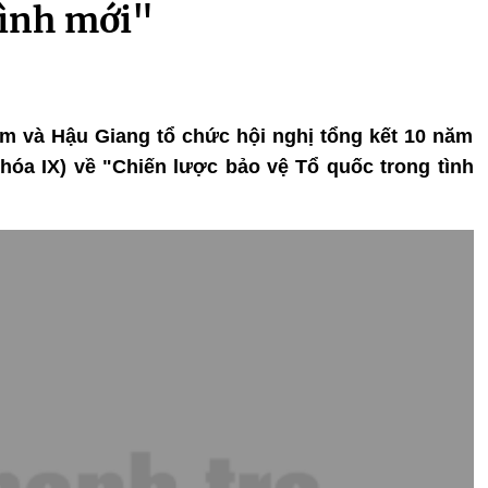
hình mới"
Nam và Hậu Giang tổ chức hội nghị tổng kết 10 năm
hóa IX) về "Chiến lược bảo vệ Tổ quốc trong tình