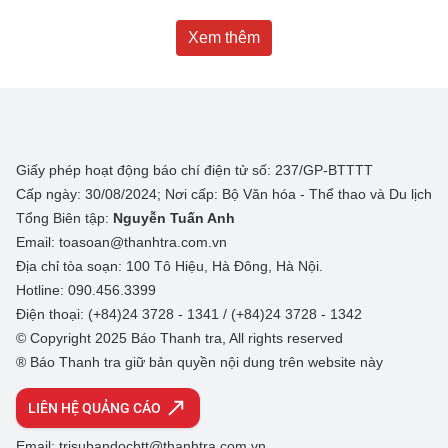
Xem thêm
Giấy phép hoạt động báo chí điện tử số: 237/GP-BTTTT
Cấp ngày: 30/08/2024; Nơi cấp: Bộ Văn hóa - Thể thao và Du lịch
Tổng Biên tập:
Nguyễn Tuấn Anh
Email: toasoan@thanhtra.com.vn
Địa chỉ tòa soạn: 100 Tô Hiệu, Hà Đông, Hà Nội.
Hotline: 090.456.3399
Điện thoại: (+84)24 3728 - 1341 / (+84)24 3728 - 1342
© Copyright 2025 Báo Thanh tra, All rights reserved
® Báo Thanh tra giữ bản quyền nội dung trên website này
LIÊN HỆ QUẢNG CÁO
Email: trisubandocbtt@thanhtra.com.vn