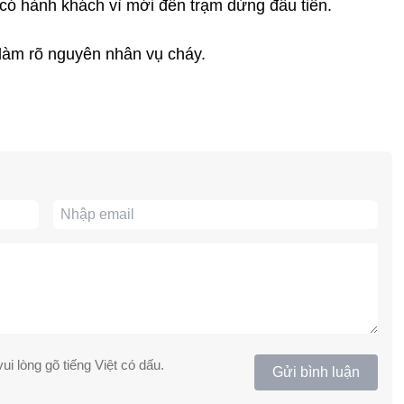
 có hành khách vì mới đến trạm dừng đầu tiên.
 làm rõ nguyên nhân vụ cháy.
ui lòng gõ tiếng Việt có dấu.
Gửi bình luận