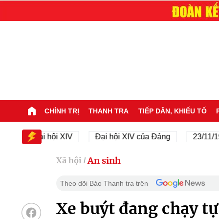
CHÍNH TRỊ
THANH TRA
TIẾP DÂN, KHIẾU TỐ
Đại hội XIV
Đại hội XIV của Đảng
23/11/1945 - 
An sinh
Xã hội
/
Theo dõi Báo Thanh tra trên
Xe buýt đang chạy tự