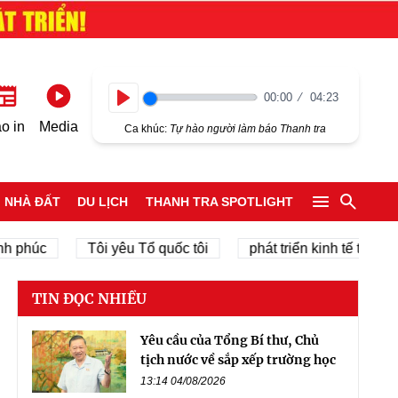
00:00
04:23
Play
o in
Media
Ca khúc:
Tự hào người làm báo Thanh tra
NHÀ ĐẤT
DU LỊCH
THANH TRA SPOTLIGHT
c
Tôi yêu Tổ quốc tôi
phát triển kinh tế tư nhân
TIN ĐỌC NHIỀU
Yêu cầu của Tổng Bí thư, Chủ
tịch nước về sắp xếp trường học
13:14 04/08/2026