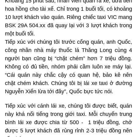
Khoảng 15 phút sau, nhân viên quán ra xe, đưa tiền
hoa hồng cho tài xế. Chỉ trong 1 buổi tối, có khoảng
10 lượt khách vào quán. Riêng chiếc taxi VIC mang
BSK 29A 504.xx đã quay lại với 3 lượt khách trong
một buổi tối.
Tiếp xúc với chúng tôi trước cổng quán, anh Quốc,
công nhân nhà máy thuốc lá Thăng Long cùng 4
người bạn cũng bị “chặt chém” hơn 7 triệu đồng.
Không có đủ tiền, nhóm phải cầm luôn xe máy lại.
“Cái quán này chắc cậy có quan hệ, bảo kê nên
chặt chém khách. Chúng tôi bị lái xe taxi ở đường
Nguyễn Xiển lừa tới đây”, Quốc bực tức nói.
Tiếp xúc với cánh lái xe, chúng tôi được biết, quán
này khá nổi tiếng trong giới taxi. Mỗi chuyến trung
bình lái xe được chia từ 500 - 1 triệu đồng, chở
được 5 lượt khách đã rủng rỉnh 2-3 triệu đồng nên