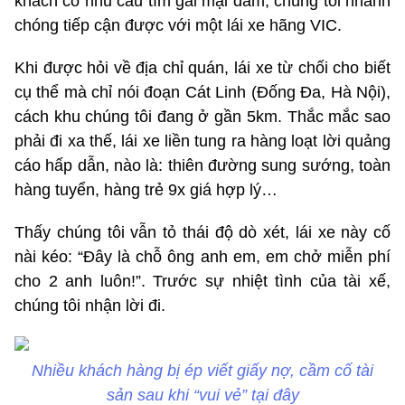
khách có nhu cầu tìm gái mại dâm, chúng tôi nhanh
chóng tiếp cận được với một lái xe hãng VIC.
Khi được hỏi về địa chỉ quán, lái xe từ chối cho biết
cụ thể mà chỉ nói đoạn Cát Linh (Đống Đa, Hà Nội),
cách khu chúng tôi đang ở gần 5km. Thắc mắc sao
phải đi xa thế, lái xe liền tung ra hàng loạt lời quảng
cáo hấp dẫn, nào là: thiên đường sung sướng, toàn
hàng tuyển, hàng trẻ 9x giá hợp lý…
Thấy chúng tôi vẫn tỏ thái độ dò xét, lái xe này cố
nài kéo: “Đây là chỗ ông anh em, em chở miễn phí
cho 2 anh luôn!”. Trước sự nhiệt tình của tài xế,
chúng tôi nhận lời đi.
Nhiều khách hàng bị ép viết giấy nợ, cầm cố tài
sản sau khi “vui vẻ” tại đây