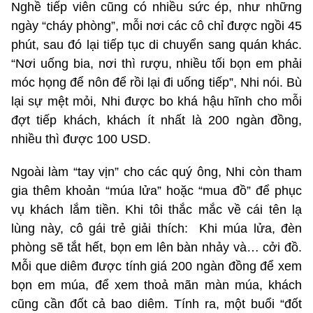
Nghề tiếp viên cũng có nhiều sức ép, như những
ngày “cháy phòng”, mỗi nơi các cô chỉ được ngồi 45
phút, sau đó lại tiếp tục di chuyển sang quán khác.
“Nơi uống bia, nơi thì rượu, nhiều tối bọn em phải
móc họng để nôn để rồi lại đi uống tiếp”, Nhi nói. Bù
lại sự mệt mỏi, Nhi được bo khá hậu hĩnh cho mỗi
đợt tiếp khách, khách ít nhất là 200 ngàn đồng,
nhiều thì được 100 USD.
Ngoài làm “tay vịn” cho các quý ông, Nhi còn tham
gia thêm khoản “múa lửa” hoặc “mua đồ” để phục
vụ khách lắm tiền. Khi tôi thắc mắc về cái tên lạ
lùng này, cô gái trẻ giải thích: Khi múa lửa, đèn
phòng sẽ tắt hết, bọn em lên bàn nhảy và… cởi đồ.
Mỗi que diêm được tính giá 200 ngàn đồng để xem
bọn em múa, để xem thoả mãn màn múa, khách
cũng cần đốt cả bao diêm. Tính ra, một buổi “đốt