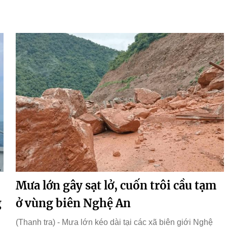
Mưa lớn gây sạt lở, cuốn trôi cầu tạm
g
ở vùng biên Nghệ An
(Thanh tra) - Mưa lớn kéo dài tại các xã biên giới Nghệ