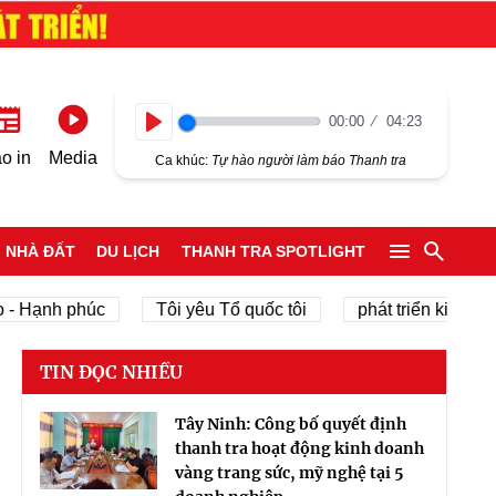
00:00
04:23
Play
o in
Media
Ca khúc:
Tự hào người làm báo Thanh tra
NHÀ ĐẤT
DU LỊCH
THANH TRA SPOTLIGHT
nh phúc
Tôi yêu Tổ quốc tôi
phát triển kinh tế tư nhâ
TIN ĐỌC NHIỀU
Tây Ninh: Công bố quyết định
thanh tra hoạt động kinh doanh
vàng trang sức, mỹ nghệ tại 5