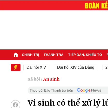
CHÍNH TRỊ
THANH TRA
TIẾP DÂN, KHIẾU TỐ
XIV
Đại hội XIV
Đại hội XIV của Đảng
23/11/1
An sinh
Xã hội
/
Theo dõi Báo Thanh tra trên
Vi sinh có thể xử lý