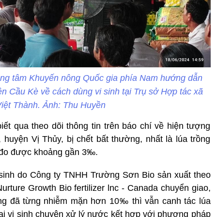
ung tâm Khuyến nông Quốc gia phía Nam hướng dẫn
n Cầu Kè về cách dùng vi sinh tại Trụ sở Hợp tác xã
iệt Thành. Ảnh: Thu Huyền
ết qua theo dõi thông tin trên báo chí về hiện tượng
 huyện Vị Thủy, bị chết bất thường, nhất là lúa trồng
 đo được khoảng gần 3‰.
 sinh do Công ty TNHH Trường Sơn Bio sản xuất theo
ture Growth Bio fertilizer lnc - Canada chuyển giao,
răng đã từng nhiễm mặn hơn 10‰ thì vẫn canh tác lúa
ại vi sinh chuyên xử lý nước kết hợp với phương pháp