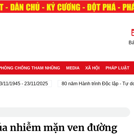
Bá
PHÒNG CHỐNG THAM NHŨNG
MEDIA
XÃ HỘI
PHÁP LUẬT
945 - 23/11/2025
80 năm Hành trình Độc lập - Tự do - Hạ
 lúa nhiễm mặn ven đường