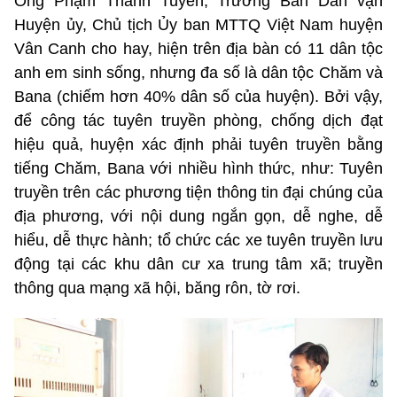
Ông Phạm Thành Tuyên, Trưởng Ban Dân vận
Huyện ủy, Chủ tịch Ủy ban MTTQ Việt Nam huyện
Vân Canh cho hay, hiện trên địa bàn có 11 dân tộc
anh em sinh sống, nhưng đa số là dân tộc Chăm và
Bana (chiếm hơn 40% dân số của huyện). Bởi vậy,
để công tác tuyên truyền phòng, chống dịch đạt
hiệu quả, huyện xác định phải tuyên truyền bằng
tiếng Chăm, Bana với nhiều hình thức, như: Tuyên
truyền trên các phương tiện thông tin đại chúng của
địa phương, với nội dung ngắn gọn, dễ nghe, dễ
hiểu, dễ thực hành; tổ chức các xe tuyên truyền lưu
động tại các khu dân cư xa trung tâm xã; truyền
thông qua mạng xã hội, băng rôn, tờ rơi.