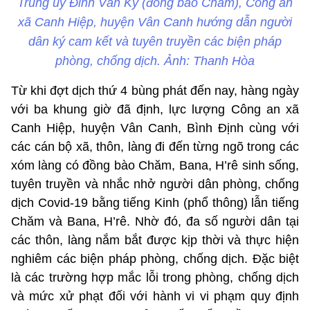
Trung uý Đinh Văn Kỹ (đồng bào Chăm), Công an
xã Canh Hiệp, huyện Vân Canh hướng dẫn người
dân ký cam kết và tuyên truyền các biện pháp
phòng, chống dịch. Ảnh: Thanh Hòa
Từ khi đợt dịch thứ 4 bùng phát đến nay, hàng ngày
với ba khung giờ đã định, lực lượng Công an xã
Canh Hiệp, huyện Vân Canh, Bình Định cùng với
các cán bộ xã, thôn, làng đi đến từng ngõ trong các
xóm làng có đồng bào Chăm, Bana, H’rê sinh sống,
tuyên truyền và nhắc nhở người dân phòng, chống
dịch Covid-19 bằng tiếng Kinh (phổ thông) lẫn tiếng
Chăm và Bana, H’rê. Nhờ đó, đa số người dân tại
các thôn, làng nắm bắt được kịp thời và thực hiện
nghiêm các biện pháp phòng, chống dịch. Đặc biệt
là các trường hợp mắc lỗi trong phòng, chống dịch
và mức xử phạt đối với hành vi vi phạm quy định