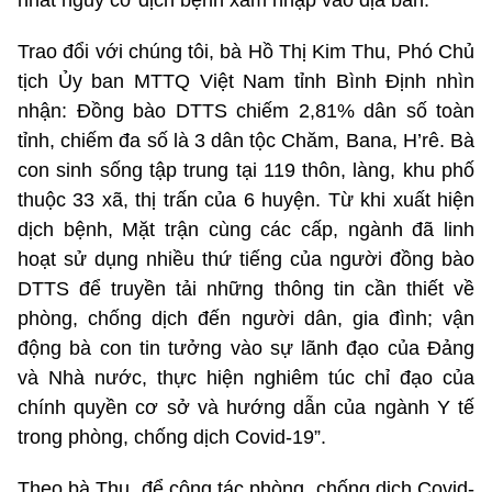
nhất nguy cơ dịch bệnh xâm nhập vào địa bàn.
Trao đổi với chúng tôi, bà Hồ Thị Kim Thu, Phó Chủ
tịch Ủy ban MTTQ Việt Nam tỉnh Bình Định nhìn
nhận: Đồng bào DTTS chiếm 2,81% dân số toàn
tỉnh, chiếm đa số là 3 dân tộc Chăm, Bana, H’rê. Bà
con sinh sống tập trung tại 119 thôn, làng, khu phố
thuộc 33 xã, thị trấn của 6 huyện. Từ khi xuất hiện
dịch bệnh, Mặt trận cùng các cấp, ngành đã linh
hoạt sử dụng nhiều thứ tiếng của người đồng bào
DTTS để truyền tải những thông tin cần thiết về
phòng, chống dịch đến người dân, gia đình; vận
động bà con tin tưởng vào sự lãnh đạo của Đảng
và Nhà nước, thực hiện nghiêm túc chỉ đạo của
chính quyền cơ sở và hướng dẫn của ngành Y tế
trong phòng, chống dịch Covid-19”.
Theo bà Thu, để công tác phòng, chống dịch Covid-