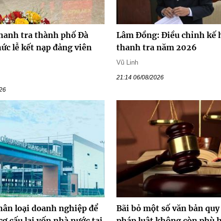
hanh tra thành phố Đà
Lâm Đồng: Điều chỉnh kế 
ức lễ kết nạp đảng viên
thanh tra năm 2026
Vũ Linh
21:14 06/08/2026
026
hân loại doanh nghiệp để
Bãi bỏ một số văn bản qu
cơ cấu lại vốn nhà nước tại
pháp luật không còn phù 