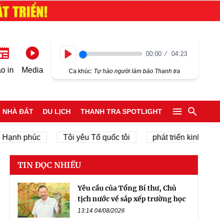
00:00
04:23
Play
o in
Media
Ca khúc:
Tự hào người làm báo Thanh tra
NHÀ ĐẤT
DU LỊCH
THANH TRA SPOTLIGHT
phúc
Tôi yêu Tổ quốc tôi
phát triển kinh tế tư nhân
TIN ĐỌC NHIỀU
Yêu cầu của Tổng Bí thư, Chủ
tịch nước về sắp xếp trường học
13:14 04/08/2026