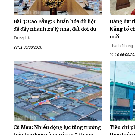
Bài 3: Cao Bằng: Chuẩn hóa dữ liệu
Đảng ủy T
để đẩy nhanh xử lý nhà, đất dôi dư
Nẵng tổ ch
mới
Trung Hà
Thanh Nhung
22:11 06/08/2026
21:16 06/08/2
Cà Mau: Nhiều động lực tăng trưởng
Tiêu chí p
tiếp tục được củng cố sau 7 tháng
thực hiện 