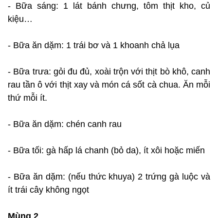
- Bữa sáng: 1 lát bánh chưng, tôm thịt kho, củ
kiệu…
- Bữa ăn dặm: 1 trái bơ và 1 khoanh chả lụa
- Bữa trưa: gỏi đu đủ, xoài trộn với thịt bò khô, canh
rau tần ô với thịt xay và món cá sốt cà chua. Ăn mỗi
thứ mỗi ít.
- Bữa ăn dặm: chén canh rau
- Bữa tối: gà hấp lá chanh (bỏ da), ít xôi hoặc miến
- Bữa ăn dặm: (nếu thức khuya) 2 trứng gà luộc và
ít trái cây không ngọt
Mùng 2