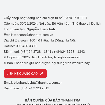
Giấy phép hoạt động báo chí điện tử số: 237/GP-BTTTT
Cấp ngày: 30/08/2024; Nơi cấp: Bộ Văn hóa - Thể thao và Du lịch
Tổng Biên tập:
Nguyễn Tuấn Anh
Email: toasoan@thanhtra.com.vn
Địa chỉ tòa soạn: 100 Tô Hiệu, Hà Đông, Hà Nội.
Hotline: 090.456.3399
Điện thoại: (+84)24 3728 - 1341 / (+84)24 3728 - 1342
© Copyright 2025 Báo Thanh tra, All rights reserved
® Báo Thanh tra giữ bản quyền nội dung trên website này
LIÊN HỆ QUẢNG CÁO
Email: trisubandocbtt@thanhtra.com.vn
Điện thoại: (+84)24 3728 2019
BẢN QUYỀN CỦA BÁO THANH TRA
CƠ QUAN CHỦ QUẢN: THANH TRA CHÍNH PHỦ