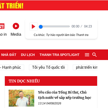
00:00
04:23
Play
o in
Media
Ca khúc:
Tự hào người làm báo Thanh tra
NHÀ ĐẤT
DU LỊCH
THANH TRA SPOTLIGHT
nh phúc
Tôi yêu Tổ quốc tôi
phát triển kinh tế tư nhâ
TIN ĐỌC NHIỀU
Yêu cầu của Tổng Bí thư, Chủ
tịch nước về sắp xếp trường học
13:14 04/08/2026