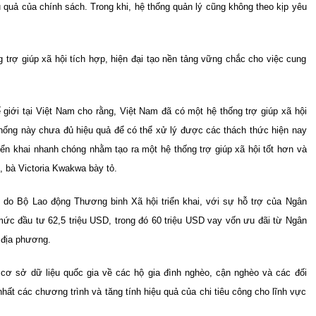
quả của chính sách. Trong khi, hệ thống quản lý cũng không theo kịp yêu
 trợ giúp xã hội tích hợp, hiện đại tạo nền tảng vững chắc cho việc cung
iới tại Việt Nam cho rằng, Việt Nam đã có một hệ thống trợ giúp xã hội
 thống này chưa đủ hiệu quả để có thể xử lý được các thách thức hiện nay
ển khai nhanh chóng nhằm tạo ra một hệ thống trợ giúp xã hội tốt hơn và
 bà Victoria Kwakwa bày tỏ.
 do Bộ Lao động Thương binh Xã hội triển khai, với sự hỗ trợ của Ngân
ức đầu tư 62,5 triệu USD, trong đó 60 triệu USD vay vốn ưu đãi từ Ngân
 địa phương.
cơ sở dữ liệu quốc gia về các hộ gia đình nghèo, cận nghèo và các đối
ất các chương trình và tăng tính hiệu quả của chi tiêu công cho lĩnh vực