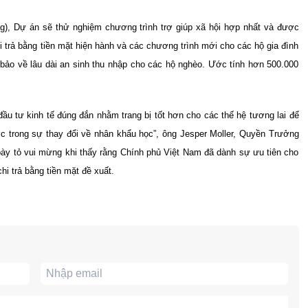
g), Dự án sẽ thử nghiệm chương trình trợ giúp xã hội hợp nhất và được
 trả bằng tiền mặt hiện hành và các chương trình mới cho các hộ gia đình
 bảo về lâu dài an sinh thu nhập cho các hộ nghèo. Ước tính hơn 500.000
u tư kinh tế đúng đắn nhằm trang bị tốt hơn cho các thế hệ tương lai để
ớc trong sự thay đổi về nhân khẩu học”, ông Jesper Moller, Quyền Trưởng
bày tỏ vui mừng khi thấy rằng Chính phủ Việt Nam đã dành sự ưu tiên cho
i trả bằng tiền mặt đề xuất.